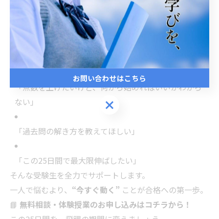
⭐️今が本当の勝負どき ― 一緒に走り抜けよう
坂井市で高校受験を目指す皆さんへ。
当塾では
学力診断テスト直前対策講座・無料学習相談
を受付中です。
お問い合わせはこちら
「点数を上げたいけど、何から始めればいいかわから
ない」
お問い合わせはこちら
「過去問の解き方を教えてほしい」
「この25日間で最大限伸ばしたい」
そんな受験生を全力でサポートします。
一人で悩むより、
“今すぐ動く”
ことが合格への第一歩。
📘
無料相談・体験授業のお申し込みはコチラから！