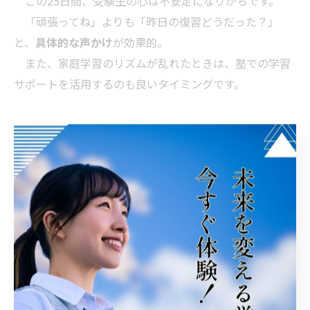
この25日間、受験生の心は不安定になりがちです。
「頑張ってね」よりも「昨日の復習どうだった？」
と、
具体的な声かけ
が効果的。
また、家庭学習のリズムが乱れたときは、塾での学習
サポートを活用するのも良いタイミングです。
【第4章】まとめ ― 最後の25日で未来は変えら
れる
あと25日。
時間は限られていますが、まだ「25回分の努力」が残
されています。
1日ごとの小さな積み重ねが、大きな結果を生みます。
この期間を「後悔しない25日」にできるかどうかが勝
負です。