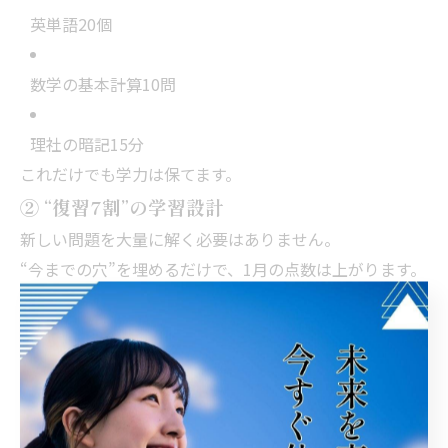
英単語20個
数学の基本計算10問
理社の暗記15分
これだけでも学力は保てます。
② “復習7割”の学習設計
新しい問題を大量に解く必要はありません。
“今までの穴”を埋めるだけで、1月の点数は上がります。
③ 正月明けにすぐエンジンがかかる準備
冬休み最終2日間は
「学校再開モードに切り替える学習」
をします。
国語の読解