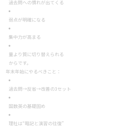
過去問への慣れが出てくる
弱点が明確になる
集中力が高まる
量より質に切り替えられる
からです。
年末年始にやるべきこと：
過去問→反省→改善の3セット
国数英の基礎固め
理社は“暗記と演習の往復”