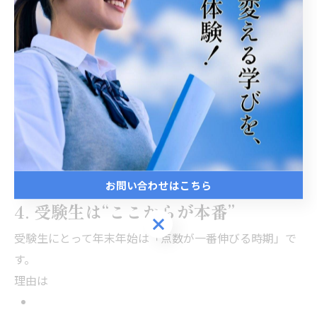
英語長文
計算ドリル
教科書の予習
これで1月の学校・模試で完全にスタートダッシュでき
ます。
お問い合わせはこちら
4. 受験生は“ここからが本番”
お問い合わせはこちら
受験生にとって年末年始は「点数が一番伸びる時期」で
す。
理由は