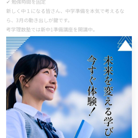
✔ 勉強時間を固定
新しく中１になる皆さん、中学準備を本気で考えるな
ら、3月の動き出しが鍵です。
考学理数塾では新中1準備講座を開講中。
最初のテストで成功体験を作りましょう。
--------------------------------------------------------------------
--
考学理数塾
福井県坂井市春江町随応寺16-11
アルプラザ・アミ2階
電話番号:0776-51-5389
坂井市で中学生の生徒さんを支援