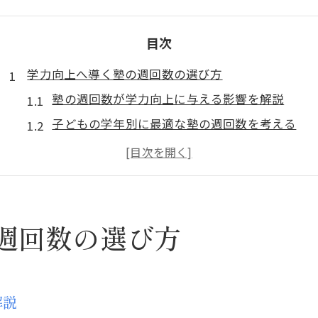
目次
学力向上へ導く塾の週回数の選び方
塾の週回数が学力向上に与える影響を解説
子どもの学年別に最適な塾の週回数を考える
塾で週何回通うべきか知る重要ポイント
部活動や家庭の予定に合わせた塾の回数調整術
福井の学習環境に合った塾の週回数とは
塾選びで週回数を決める際の注意点まとめ
週回数の選び方
塾選びで迷う方に坂井市の通塾事情解説
坂井市の塾通いで重視すべきポイントは何か
塾と学校の両立に適した通塾頻度の選び方
解説