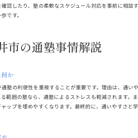
を確認したり、塾の柔軟なスケジュール対応を事前に相談
塾の週回数を抑えつつ効果を出す工夫
一歩です。
費用負担を軽くする塾通いの頻度設定法
家計に優しい塾の通塾回数の選び方
塾の週回数と家庭の生活リズムを調整
井市の通塾事情解説
効果とコストを両立する塾の通い方
塾の回数を減らしても学力維持する方法
坂井市で注目される塾の学習計画の工夫
は何か
塾の週回数と学習計画作成のポイント
や通塾の利便性を重視することが重要です。理由は、通い
坂井市の塾で実践される計画的な通い方
える範囲の塾なら、通塾によるストレスも軽減されます。
効果的な塾の学習スケジュールとは何か
ギャップを埋めやすくなります。最終的に、通いやすさと
塾の週回数で変わる学習管理のコツ
自主学習と塾の通い方のバランス調整
塾の学習計画と目標設定の具体的工夫
び方