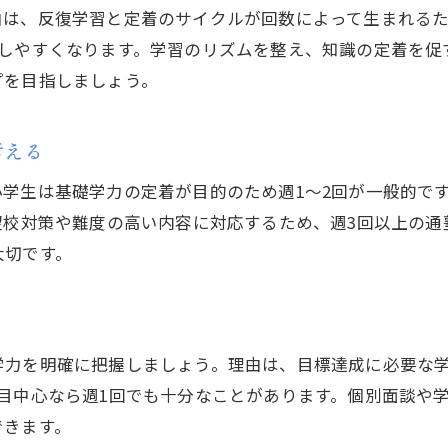
坂井市で評判の良い塾の週回数事情とは
由は、反復学習と定着のサイクルが回数によって生まれるた
塾選びで費用対効果を高める通塾頻度の工夫
がしやすくなります。学習のリズムを整え、知識の定着を促
坂井市の塾で注目される通いやすさの秘訣
プを目指しましょう。
塾の週回数が坂井市の子育て世帯に与える影響
やる気を引き出す塾通いの最適な頻度とは
考える
塾の週回数で子どものやる気が変わる理由
学生は基礎学力の定着が目的のため週1〜2回が一般的で
やる気スイッチを入れる塾の通い方の工夫
望校対策や難度の高い内容に対応するため、週3回以上の
塾通いを継続しやすい週回数の決め方
大切です。
モチベーション維持に効果的な塾の頻度を考察
ト
塾でやる気を伸ばすための週回数の秘訣
家庭と協力して実践する塾の最適頻度
学力を明確に把握しましょう。理由は、目標達成に必要な
部活と両立できる塾の通い方を考える
目中心なら週1回でも十分なことがあります。個別面談や
できます。
塾と部活の両立に適した週回数の選び方