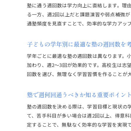
塾に通う週回数は学力向上に直結します。理
る一方、週2回以上だと課題演習や弱点補強
通塾頻度を見直すことで、効率的な学力アッ
子どもの学年別に最適な塾の週回数を
学年ごとに最適な塾の週回数は異なります。小
加わり、週2〜3回が効果的です。高校生は志
回数を選び、無理なく学習習慣を作ることが
塾で週何回通うべきか知る重要ポイン
塾の週回数を決める際は、学習目標と現状の
て、苦手科目が多い場合は週2回以上、得意科
定することで、無駄なく効率的な学習を実現