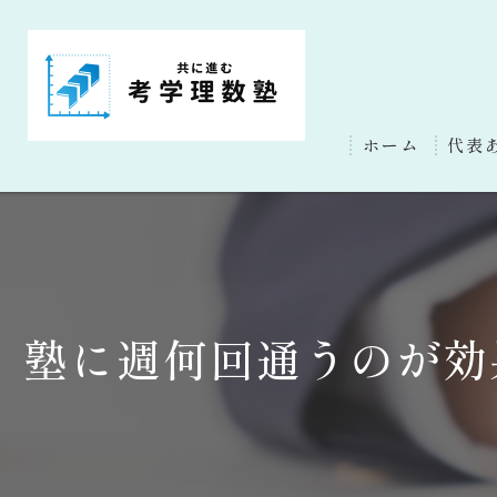
ホーム
代表
塾に週何回通うのが効