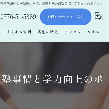
に週何回通うのが効果的か福井県坂井市の通塾事情と学力向上のポイント
0776-51-5389
お問い合わせはこちら
ー
よくある質問
当塾の特徴
アクセス
コラム
数学
理科
受験対策
通塾事情と学力向上のポ
福井市の塾
中学生