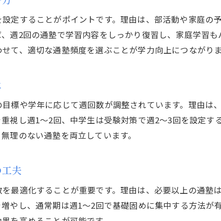
この場所で子どものやる気を保つ学習法
を設定することがポイントです。理由は、部活動や家庭の
塾の週回数を活かしたやる気維持の方法
ば、週2回の通塾で学習内容をしっかり復習し、家庭学習も
坂井市の塾が提案するモチベーション対策
わせて、適切な通塾頻度を選ぶことが学力向上につながり
塾と家庭学習でやる気を高める工夫
継続的な塾通いでやる気を保つ秘策とは
は
塾の通塾頻度とやる気の相乗効果を解説
の目標や学年に応じて週回数が調整されています。理由は
塾と家庭が協力してやる気を支える方法
重視し週1〜2回、中学生は受験対策で週2〜3回を設定す
と無理のない通塾を両立しています。
の工夫
数を最適化することが重要です。理由は、必要以上の通塾
増やし、通常期は週1〜2回で基礎固めに集中する方法が
効果を高めることが可能です。