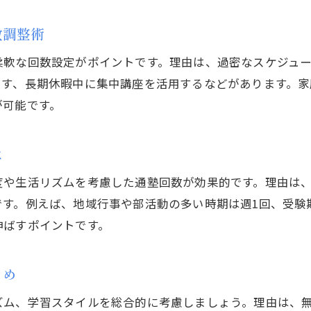
忙しい子どもでも無理なく塾に通う方法
数調整術
塾の回数調整で部活と学習の両立を実現
通塾回数と習い事のバランスを取るコツ
柔軟な回数設定がポイントです。理由は、過密なスケジュ
部活生が利用しやすい塾の通い方を紹介
やす、長期休暇中に集中講座を活用するなどがあります。家
が可能です。
塾と部活動のスケジュール管理術
塾に週何回通うと効果が出やすいか検証
は
塾の週回数と成績アップの実例を解説
週何回の塾が学習効果に最適なのか分析
度や生活リズムを考慮した通塾回数が効果的です。理由は
お問い合わせはこちら
お問い合わせはこちら
す。例えば、地域行事や部活動の多い時期は週1回、受験
塾の頻度が学力向上に与える差を比較
伸ばすポイントです。
実際の通塾回数と結果の関係を検証する
塾での学習成果に直結する通い方の工夫
とめ
塾の週回数ごとの成果や課題をまとめる
家庭の負担を抑える塾の通塾頻度のコツ
ズム、学習スタイルを総合的に考慮しましょう。理由は、