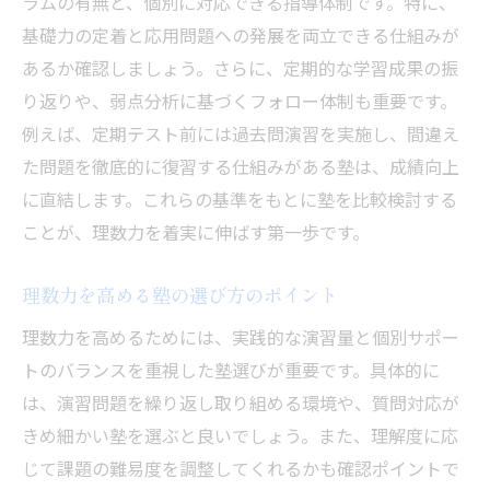
ラムの有無と、個別に対応できる指導体制です。特に、
塾の個別指導が理数力強化に最適な理由
基礎力の定着と応用問題への発展を両立できる仕組みが
個別指導塾の理数指導で得られる成長
あるか確認しましょう。さらに、定期的な学習成果の振
理数分野で個別指導が効果を発揮する場面
り返りや、弱点分析に基づくフォロー体制も重要です。
塾の個別サポートで理数に自信をつける
例えば、定期テスト前には過去問演習を実施し、間違え
個別指導塾の理数学習カリキュラムを解説
た問題を徹底的に復習する仕組みがある塾は、成績向上
に直結します。これらの基準をもとに塾を比較検討する
理数が苦手でも個別指導塾なら安心できる
ことが、理数力を着実に伸ばす第一歩です。
理数成績アップに必要な学習戦略とは
塾を活用した理数成績アップの学習法
理数力を高める塾の選び方のポイント
理数科目で成績を上げる塾の指導戦略
理数力を高めるためには、実践的な演習量と個別サポー
塾の理数対策で押さえるべき学習ポイント
トのバランスを重視した塾選びが重要です。具体的に
理数成績向上のための塾利用術を解説
は、演習問題を繰り返し取り組める環境や、質問対応が
塾と家庭学習を連携した理数の伸ばし方
きめ細かい塾を選ぶと良いでしょう。また、理解度に応
理数成績が上がる塾の活用ポイント
じて課題の難易度を調整してくれるかも確認ポイントで