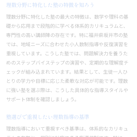
理数分野に特化した塾の特徴を知ろう
地域密着型塾の理数指導の魅力とは
坂井市で注目される理数塾の特徴解説
理数分野に特化した塾の最大の特徴は、数学や理科の基
礎から応用まで段階的に学べる体系的カリキュラムと、
福井県坂井市の塾が持つ理数教育の強み
専門性の高い講師陣の存在です。特に福井県坂井市の塾
地域の塾環境が理数学習に与える影響
では、地域ニーズに合わせた小人数制指導や反復演習を
塾選びに役立つ福井県坂井市の最新情報
重視しています。こうした塾では、問題解決力を養うた
苦手克服を目指す理数系塾の活用法
めのステップバイステップの演習や、定期的な理解度チ
塾のサポートで理数の苦手を克服する方法
ェックが組み込まれています。結果として、生徒一人ひ
理数系塾のフォロー体制の活用ポイント
とりの学力や目標に応じた柔軟な対応が可能です。理数
塾での個別サポートが苦手克服に効果的
に強い塾を選ぶ際は、こうした具体的な指導スタイルや
サポート体制を確認しましょう。
理数苦手意識を変える塾の活用事例
塾の苦手分野対策プログラムを活かす
塾選びで重視したい理数指導の基準
理数が苦手な生徒向け塾の工夫を紹介
理数指導において重視すべき基準は、体系的なカリキュ
個別指導で伸ばす理数の可能性を探る