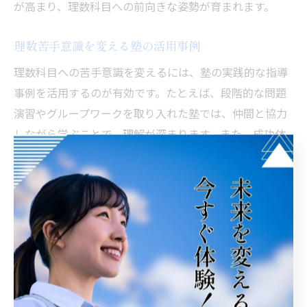
が高まり、理数科目への前向きな姿勢が育まれます。
理数苦手意識を変える塾の活用事例
理数科目への苦手意識を変えるには、塾の実践的な指導
事例を活用するのが有効です。たとえば、段階的な問題
演習やグループワークを取り入れた塾では、仲間と協力
しながら学ぶことで、理解が深まります。また、成功体
験を積むことで自信がつき、苦手意識が徐々に解消され
る事例も多く見られます。こうした経験を積むことが、
理数克服への第一歩となります。
塾の苦手分野対策プログラムを活かす
塾が提供する苦手分野対策プログラムを活用すること
は、成績向上に直結します。理由は、苦手分野に特化し
たカリキュラムや、繰り返し演習による定着支援が受け