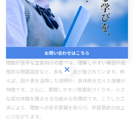
られるためです。具体的には、チェックテストや個別課
題を通して、理解度を細かく確認しながら指導が進みま
す。これにより、苦手な単元を効率よく克服できるのが
大きなメリットです。
理数が苦手な生徒向け塾の工夫を紹介
お問い合わせはこちら
理数が苦手な生徒向けの塾では、理解しやすい解説や段
お問い合わせはこちら
階的な問題設定など、多様な工夫が施されています。例
えば、図や表を活用した説明や、具体例を交えた授業が
特徴です。さらに、質問しやすい雰囲気づくりや、小さ
な成功体験を積ませる仕組みも効果的です。こうした工
夫により、理数への苦手意識を和らげ、学習意欲の向上
につながります。