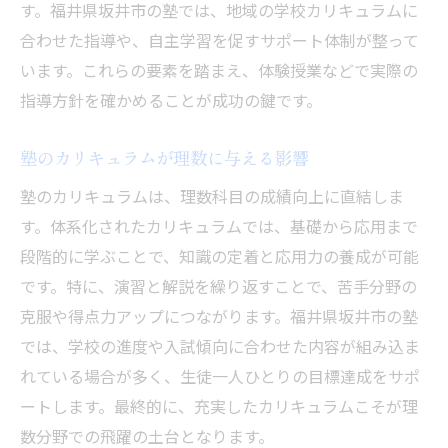
信頼できる塾選びのポイントまとめ
す。福井県坂井市の塾では、地域の学校カリキュラムに
合わせた指導や、自主学習を促すサポート体制が整って
安心して通える理数塾選びのチェック項目
います。これらの要素を踏まえ、体験授業などで実際の
塾選びで確認したい理数指導方針の違い
指導方針を確かめることが成功の鍵です。
理数教育に強い塾を見極めるコツとは
塾の雰囲気やサポート体制の重要性
塾のカリキュラムが理数に与える影響
信頼できる塾を選ぶための比較ポイント
塾のカリキュラムは、理数科目の成績向上に直結しま
理数に強い塾選びで後悔しない秘訣
す。体系化されたカリキュラムでは、基礎から応用まで
最新学習法で理数分野を強化する方法
段階的に学ぶことで、知識の定着と応用力の養成が可能
塾が導入する理数の最新学習法を解説
です。特に、演習と解説を繰り返すことで、苦手分野の
理数分野強化に役立つ塾の学習アプローチ
克服や得点力アップにつながります。福井県坂井市の塾
では、学校の進度や入試傾向に合わせた内容が組み込ま
塾のICT活用で理数理解を深めるコツ
れている場合が多く、生徒一人ひとりの目標達成をサポ
理数の弱点克服に効く塾の最新指導法
ートします。最終的に、充実したカリキュラムこそが理
塾で取り入れる理数学習の新しい工夫
数分野での飛躍の土台となります。