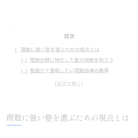
目次
理数に強い塾を選ぶための視点とは
理数分野に特化した塾の特徴を知ろう
塾選びで重視したい理数指導の基準
理数力を高める塾の選び方のポイント
塾のカリキュラムが理数に与える影響
理数教育に強い塾の見極め方とは
塾の選択が理数成績に直結する理由
理数に強い塾を選ぶための視点とは
福井県坂井市の理数塾事情を徹底解説
福井県坂井市における塾の現状と傾向