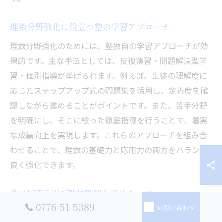
理数分野強化に役立つ塾の学習アプローチ
理数分野強化のためには、塾独自の学習アプローチが効
果的です。主な手法としては、反復演習・問題解決型学
習・個別指導が挙げられます。例えば、生徒の理解度に
応じたステップアップ式の問題集を活用し、定着度を確
認しながら進めることがポイントです。また、苦手分野
を明確にし、そこに絞った徹底指導を行うことで、着実
な成績向上を実現します。これらのアプローチを組み合
わせることで、理数の基礎力と応用力の両方をバランス
良く強化できます。
塾のICT活用で理数理解を深めるコツ
0776-51-5389
お問い合わせ
ICTの導入は理数理解を深める上で非常に有効です。坂井