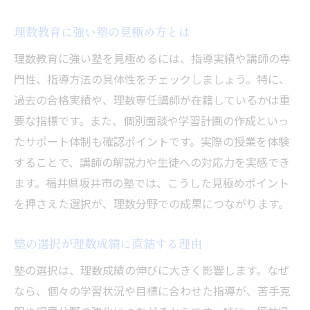
理数力アップへ導く塾の先進的指導例
理数塾の選択が未来を変える理由
理数教育に強い塾の見極め方とは
塾選びが理数の将来に与える影響とは
理数教育に強い塾を見極めるには、指導実績や講師の専
理数に強い塾が進路選択をサポートする
門性、指導方法の具体性をチェックしましょう。特に、
塾で身につく理数力が未来を拓くカギ
過去の合格実績や、理数専任講師が在籍しているかは重
志望校合格へ導く理数塾の役割を考える
要な指標です。また、個別面談や学習計画の作成といっ
たサポート体制も確認ポイントです。実際の授業を体験
塾の理数指導が夢実現を後押しする理由
することで、講師の解説力や生徒への対応力を実感でき
理数分野で塾を活用することの重要性
ます。福井県坂井市の塾では、こうした見極めポイント
を押さえた選択が、理数分野での成果につながります。
塾の選択が理数成績に直結する理由
塾の選択は、理数成績の伸びに大きく影響します。なぜ
なら、個々の学習状況や目標に合わせた指導が、苦手克