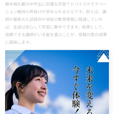
験本格化期の中学生に的確な学習アドバイスやモチベー
ション維持の声掛けが求められるからです。例えば、講
師が最新の入試傾向や地域の教育情報に精通していれ
ば、生徒は安心して学習に集中できます。結果として、
信頼できる講師がいる塾を選ぶことが、受験対策の成果
に直結します。
塾の学習環境が受験対策に与える影響
塾の学習環境は、受験対策の効率や成果に大きく影響し
ます。理由は、集中できる静かな空間や、質問しやすい
雰囲気が学習意欲を高めるからです。具体的には、自習
スペースの充実や、講師への気軽な質問対応などが挙げ
られます。こうした環境が整っている塾は、生徒の学習
定着や成績向上を効果的にサポートします。