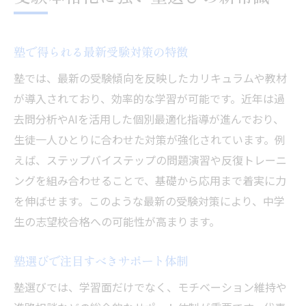
中学生のやる気を伸ばす学習サポート術
塾でやる気を引き出す声かけの工夫
塾で得られる最新受験対策の特徴
学習意欲を高める塾のサポート方法
塾による個別対応で自信を育てる秘訣
塾では、最新の受験傾向を反映したカリキュラムや教材
が導入されており、効率的な学習が可能です。近年は過
中学生の成績アップに効く塾の支援策
去問分析やAIを活用した個別最適化指導が進んでおり、
塾を活用したモチベーション維持法
生徒一人ひとりに合わせた対策が強化されています。例
受験本格化期に必要な塾の伴走サポート
えば、ステップバイステップの問題演習や反復トレーニ
坂井市で注目される塾の特徴とは
ングを組み合わせることで、基礎から応用まで着実に力
地域密着型の塾が持つ学習支援力
を伸ばせます。このような最新の受験対策により、中学
塾の個別指導が中学生に選ばれる理由
生の志望校合格への可能性が高まります。
塾で実現する柔軟な学習スケジュール
塾選びで注目すべきサポート体制
講師の指導力が光る塾の選び方
塾の学習環境が受験対策に与える影響
塾選びでは、学習面だけでなく、モチベーション維持や