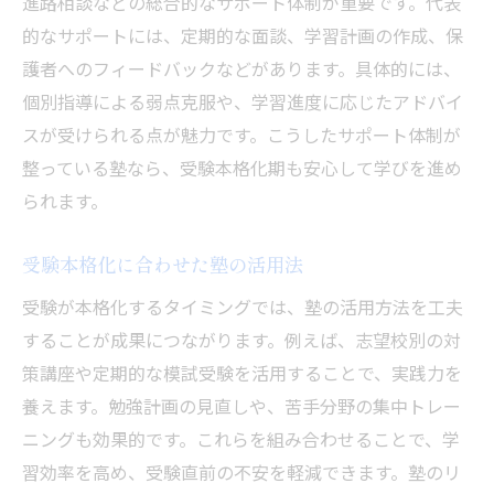
進路相談などの総合的なサポート体制が重要です。代表
塾のサポート体制が坂井市で評価される要
的なサポートには、定期的な面談、学習計画の作成、保
因
護者へのフィードバックなどがあります。具体的には、
個別指導が受験対策に与える効果
個別指導による弱点克服や、学習進度に応じたアドバイ
塾の個別指導で苦手克服の秘訣を探る
スが受けられる点が魅力です。こうしたサポート体制が
塾で実感できる成績向上のポイント
整っている塾なら、受験本格化期も安心して学びを進め
個別指導が中学生の受験力を高める理由
られます。
塾のきめ細やかなサポートの実態
個別対応が自信に繋がる塾の工夫
受験本格化に合わせた塾の活用法
受験本格化期に強い塾の個別指導力
受験が本格化するタイミングでは、塾の活用方法を工夫
効率的な受験勉強法を塾で身につける
することが成果につながります。例えば、志望校別の対
策講座や定期的な模試受験を活用することで、実践力を
塾で学ぶ効率的な勉強スケジュール術
養えます。勉強計画の見直しや、苦手分野の集中トレー
受験本格化時期に必須の塾活用法とは
ニングも効果的です。これらを組み合わせることで、学
塾が中学生に伝える集中力アップの方法
習効率を高め、受験直前の不安を軽減できます。塾のリ
塾指導で身につく自学自習のポイント