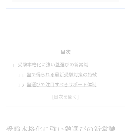
目次
受験本格化に強い塾選びの新常識
塾で得られる最新受験対策の特徴
塾選びで注目すべきサポート体制
受験本格化に合わせた塾の活用法
中学生に適した塾の指導スタイル
効率的な学習環境を塾で実現する方法
塾が中学生の受験成功を支える理由
受験本格化に強い塾選びの新常識