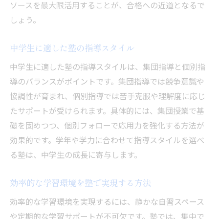
ソースを最大限活用することが、合格への近道となるで
塾で取り組む苦手科目対策のコツ
しょう。
塾のサポートで実現する合格力養成
志望校合格を目指す塾活用の秘訣
中学生に適した塾の指導スタイル
塾活用で志望校合格に近づく方法
中学生に適した塾の指導スタイルは、集団指導と個別指
合格実績から学ぶ塾選びのポイント
導のバランスがポイントです。集団指導では競争意識や
協調性が育まれ、個別指導では苦手克服や理解度に応じ
塾の志望校別サポートの特徴とは
たサポートが受けられます。具体的には、集団授業で基
塾で受けられる進路相談のメリット
礎を固めつつ、個別フォローで応用力を強化する方法が
塾の受験情報活用で合格力アップ
効果的です。学年や学力に合わせて指導スタイルを選べ
塾のサポートが合格を後押しする理由
る塾は、中学生の成長に寄与します。
塾選びで重視すべきサポート体制の実際
塾の手厚いサポート体制を徹底解説
効率的な学習環境を塾で実現する方法
中学生に適した塾のフォローアップ法
効率的な学習環境を実現するには、静かな自習スペース
塾の学習管理が力を発揮する場面
や定期的な学習サポートが不可欠です。塾では、集中で