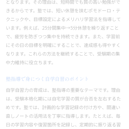
となります。その理由は、短時間でも質の高い勉強がで
きるからです。塾では、短い休憩を挟むポモドーロ・テ
クニックや、目標設定によるメリハリ学習法を指導して
います。例えば、25分間集中→5分休憩を繰り返すこと
で、疲労を防ぎつつ集中を持続できます。また、学習前
にその日の目標を明確にすることで、達成感も得やすく
なります。これらの方法を継続することで、受験期の集
中力維持に役立ちます。
塾指導で身につく自学自習のポイント
自学自習力の育成は、塾指導の重要なテーマです。理由
は、受験本格化期には自宅学習の質が合否を左右するた
めです。塾では、計画的な学習記録の付け方や、間違い
直しノートの活用法を丁寧に指導します。たとえば、毎
日の学習内容や復習箇所を記録し、定期的に振り返る習