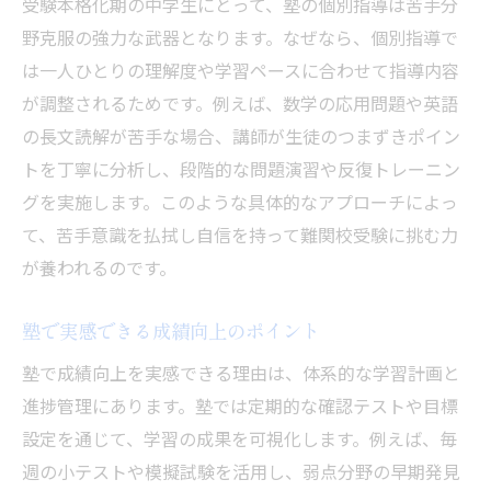
受験本格化期の中学生にとって、塾の個別指導は苦手分
野克服の強力な武器となります。なぜなら、個別指導で
は一人ひとりの理解度や学習ペースに合わせて指導内容
が調整されるためです。例えば、数学の応用問題や英語
の長文読解が苦手な場合、講師が生徒のつまずきポイン
トを丁寧に分析し、段階的な問題演習や反復トレーニン
グを実施します。このような具体的なアプローチによっ
て、苦手意識を払拭し自信を持って難関校受験に挑む力
が養われるのです。
塾で実感できる成績向上のポイント
塾で成績向上を実感できる理由は、体系的な学習計画と
進捗管理にあります。塾では定期的な確認テストや目標
設定を通じて、学習の成果を可視化します。例えば、毎
週の小テストや模擬試験を活用し、弱点分野の早期発見