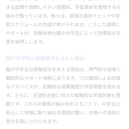
サポート体制が受験対策に与える安心感
きる空間や質問しやすい雰囲気、学習進捗を管理する仕
組みが整っています。例えば、毎週の進捗チェックや学
塾選びで失敗しないための見極め方
習スケジュールの作成が挙げられます。こうした環境と
塾のサポートが保護者にも与える安心
サポートが、受験本格化期の中学生にとって効果的な学
受験本格化期に親子でできる塾活用法
習を後押しします。
親子で協力する塾活用のコツ
塾と家庭の連携で進む受験対策
塾が中学生の受験成功を支える理由
塾のサポートを最大限活かす方法
塾が中学生の受験成功を支える理由は、専門的な指導と
塾選びで親が確認すべきポイント
継続的なサポート体制にあります。プロ講師による的確
塾の情報共有で生まれる安心感
なアドバイスや、定期的な成果確認が学習意欲を高めま
塾と家庭が一体となる受験サポート術
す。さらに、志望校合格に向けた戦略的な学習計画も重
要です。これらの要素が組み合わさることで、中学生は
安心して受験に取り組める環境が整い、合格への自信と
実力を身につけられます。