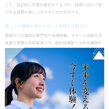
じて、自主的に学習計画を立てる力や、目標に向けて努
力する姿勢が身につきやすいのが利点です。
塾ごとの講師の質やサポート体制を比較する
塾選びでは講師の専門性や指導経験、サポート体制の充
実度も重要な判断基準です。個別指導塾では担当講師が
生徒の進捗を細かく把握し、個別面談や定期的なフィー
ドバックを実施します。集団指導塾は、複数の生徒をま
とめる指導力や、全体のレベルに合わせた授業運営が求
められます。選ぶ際は、体験授業や説明会で講師との相
性やサポート内容を確かめることが大切です。
塾選びで参考にしたい保護者の体験談と意見
塾選びの際には、実際に利用した保護者の声が大きな参