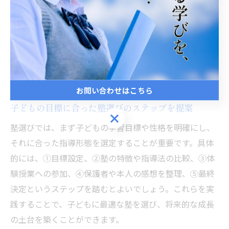
考になります。例えば、「個別指導塾で子どもの苦手科
目が克服できた」「集団指導塾で自主的に勉強する習慣
が身についた」といった具体的な成果や感想は、判断材
料となります。口コミや体験談を通じて、塾ごとの雰囲
気やサポート体制、子どもへの影響などを多角的に比較
してみましょう。
お問い合わせはこちら
子どもの目標に合った塾選びのステップを提案
お問い合わせはこちら
塾選びでは、まず子どもの学習目標や性格を明確にし、
それに合った指導形態を選定することが重要です。具体
的には、①目標設定、②塾の特徴や指導法の比較、③体
験授業への参加、④保護者や本人の感想を整理、⑤最終
決定というステップを踏むとよいでしょう。これらを実
践することで、子どもに最適な塾を選び、将来的な成長
の土台を築くことができます。