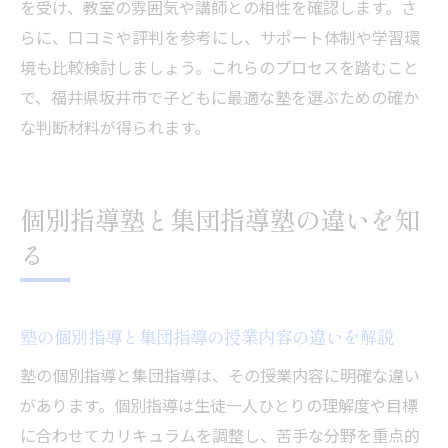
を受け、教室の雰囲気や講師との相性を確認します。さ
理
らに、口コミや評判を参考にし、サポート体制や学習環
個別指導塾のデメリットと対策方法を紹介
境も比較検討しましょう。これらのプロセスを踏むこと
集団指導塾のメリットを最大限活かすポイ
で、福井県坂井市で子どもに最適な塾を選ぶための確か
ント
な判断材料が得られます。
塾の指導スタイルが学習成果に及ぼす影響
保護者目線で見る塾のメリット・デメリッ
ト分析
個別指導塾と集団指導塾の違いを知
塾選びで後悔しないための比較ポイント
る
塾の費用感や選び方のヒントを伝授
塾の費用感を把握しやすい比較ポイント
塾の個別指導と集団指導の授業内容の違いを解説
塾でよくある費用項目とその特徴を解説
塾の個別指導と集団指導は、その授業内容に明確な違い
コストパフォーマンスの良い塾選びの基準
があります。個別指導は生徒一人ひとりの理解度や目標
塾の授業料だけでなくサポートも重視しよ
に合わせてカリキュラムを調整し、苦手な分野を重点的
う