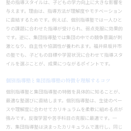
塾の違いを知って後悔しない選択を目指す
塾の指導スタイルは、子どもの学力向上に大きな影響を
与えます。理由は、指導方法が理解度やモチベーション
塾選択で迷う方へ指導法の特徴を比較
に直結するためです。例えば、個別指導塾では一人ひと
塾の指導法ごとの学力向上のポイントを解
りの課題に合わせた指導が受けられ、弱点克服に効果的
説
です。逆に、集団指導塾では集団の中での競争意識が刺
個別指導塾の柔軟な対応力とメリットに注
激となり、自主性や協調性が養われます。福井県坂井市
目
の塾でも、子どもの目標や学習状況に合わせて指導スタ
集団指導塾が伸ばす自主性と仲間意識を考
イルを選ぶことが、成果につながるポイントです。
える
塾ごとの講師の質やサポート体制を比較す
個別指導塾と集団指導塾の特徴を理解するコツ
る
個別指導塾と集団指導塾の特徴を具体的に知ることが、
塾選びで参考にしたい保護者の体験談と意
最適な塾選びに直結します。個別指導塾は、生徒のペー
見
スや理解度に合わせてカリキュラムを柔軟に組める点が
子どもの目標に合った塾選びのステップを
強みです。反復学習や苦手科目の克服に最適です。一
提案
方、集団指導塾は決まったカリキュラムで進行し、同じ