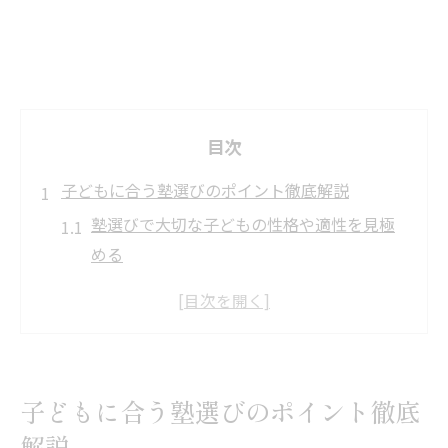
目次
子どもに合う塾選びのポイント徹底解説
塾選びで大切な子どもの性格や適性を見極
める
塾の指導スタイルが子どもの学力向上に与
える影響
個別指導塾と集団指導塾の特徴を理解する
コツ
子どもに合う塾選びのポイント徹底
塾選びの際に重視したい学習環境とは何か
解説