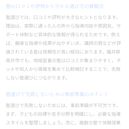
る
塾の口コミや評判から分かる選び方の着眼点
塾の個別指導が向いている子どもの特徴を
塾選びでは、口コミや評判が大きなヒントとなります。
解説
理由は、実際に通った人の声から指導内容や雰囲気、サ
集団指導塾で伸びるタイプの子どもを見極
ポート体制など具体的な情報が得られるためです。例え
める
ば、親身な指導や成果が出やすい点、講師の質などが評
子どもの性格別に選ぶ塾の指導スタイルと
価されている塾は信頼性が高い傾向にあります。福井県
は
坂井市でも、地域密着の塾は口コミが集まりやすく、ネ
塾での学習ペースに合う選び方のコツを伝
ットや知人から情報を集めて比較検討することで、失敗
授
しない塾選びにつながります。
塾選びに迷ったときの判断基準について考
塾選びで失敗しないための事前準備のポイント
える
子どもの将来目標に合わせた塾の選択法
塾選びで失敗しないためには、事前準備が不可欠です。
まず、子どもの目標や苦手分野を明確にし、必要な指導
指導スタイル別メリット・デメリット紹介
スタイルを整理しましょう。次に、複数の塾で体験授業
塾の個別指導と集団指導の長所と短所を整