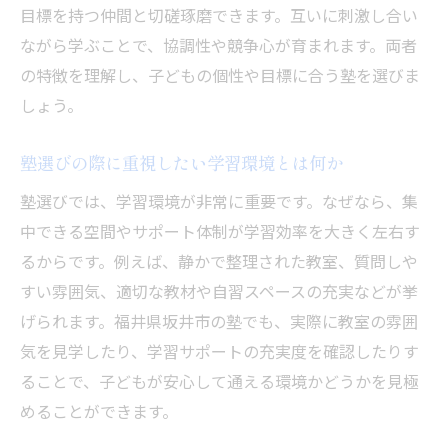
学力アップに最適な塾の選び方とは
目標を持つ仲間と切磋琢磨できます。互いに刺激し合い
塾選びで重視すべき学力アップのための要
ながら学ぶことで、協調性や競争心が育まれます。両者
素
の特徴を理解し、子どもの個性や目標に合う塾を選びま
しょう。
個別指導塾の学習管理とフォローアップの
強み
塾選びの際に重視したい学習環境とは何か
集団指導塾のモチベーション向上の秘訣を
塾選びでは、学習環境が非常に重要です。なぜなら、集
探る
中できる空間やサポート体制が学習効率を大きく左右す
塾の指導内容が成績向上に与える影響を考
るからです。例えば、静かで整理された教室、質問しや
察
すい雰囲気、適切な教材や自習スペースの充実などが挙
塾選びで見落としがちなチェックポイント
げられます。福井県坂井市の塾でも、実際に教室の雰囲
紹介
気を見学したり、学習サポートの充実度を確認したりす
長期的な学力向上を実現する塾の選び方と
ることで、子どもが安心して通える環境かどうかを見極
は
めることができます。
個別指導と集団指導どちらが向いているか考え