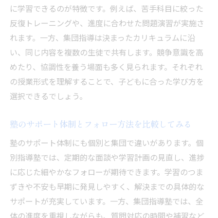
に学習できるのが特徴です。例えば、苦手科目に絞った
塾選びで無理なく続けられる費用計画を立
反復トレーニングや、進度に合わせた問題演習が実施さ
てる
れます。一方、集団指導は決まったカリキュラムに沿
効率的な塾利用で学力アップにつなげる工
い、同じ内容を複数の生徒で共有します。競争意識を高
夫
めたり、協調性を養う場面も多く見られます。それぞれ
最適な塾を見つけるための実践的アドバイス
の授業形式を理解することで、子どもに合った学び方を
塾選びで迷わないための情報収集のコツ
選択できるでしょう。
個別指導塾や集団指導塾の体験授業を活用
塾のサポート体制とフォロー方法を比較してみる
塾の学習成果を上げるための家庭での工夫
塾のサポート体制にも個別と集団で違いがあります。個
塾選択後に後悔しないための見極めポイン
別指導塾では、定期的な面談や学習計画の見直し、進捗
ト
に応じた細やかなフォローが期待できます。学習のつま
塾との相性を確認する面談や質問の活用法
ずきや不安も早期に発見しやすく、解決までの具体的な
子どもの学力向上を支える塾選びのまとめ
サポートが充実しています。一方、集団指導塾では、全
体の進度を重視しながらも、質問対応の時間や補習など