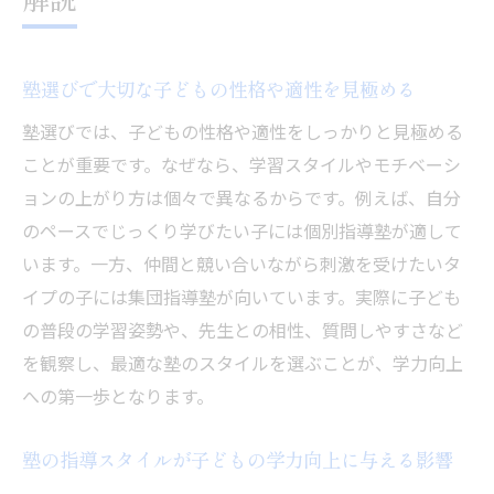
塾の口コミや評判から分かる選び方の着眼
点
塾選びで失敗しないための事前準備のポイ
塾選びで大切な子どもの性格や適性を見極める
ント
塾選びでは、子どもの性格や適性をしっかりと見極める
個別指導塾と集団指導塾の違いを知る
ことが重要です。なぜなら、学習スタイルやモチベーシ
塾の個別指導と集団指導の授業内容の違い
ョンの上がり方は個々で異なるからです。例えば、自分
を解説
のペースでじっくり学びたい子には個別指導塾が適して
塾のサポート体制とフォロー方法を比較し
います。一方、仲間と競い合いながら刺激を受けたいタ
てみる
イプの子には集団指導塾が向いています。実際に子ども
個別指導塾が子どもに与える学習効果とは
の普段の学習姿勢や、先生との相性、質問しやすさなど
集団指導塾で得られる協調性や競争心の伸
を観察し、最適な塾のスタイルを選ぶことが、学力向上
ばし方
への第一歩となります。
塾のカリキュラムが成果に直結する理由を
塾の指導スタイルが子どもの学力向上に与える影響
探る