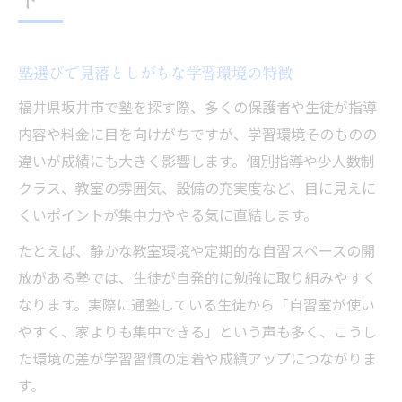
質
個別指導が数学力向上に与える影響とは
個別指導の塾が数学理解に強い理由を解説
塾選びで見落としがちな学習環境の特徴
塾の個別対応で苦手分野を克服するポイン
福井県坂井市で塾を探す際、多くの保護者や生徒が指導
ト
内容や料金に目を向けがちですが、学習環境そのものの
数学力を伸ばす個別指導塾のメリットとは
違いが成績にも大きく影響します。個別指導や少人数制
塾の個別指導活用で学習意欲が向上する仕
クラス、教室の雰囲気、設備の充実度など、目に見えに
組み
くいポイントが集中力ややる気に直結します。
数学の成績アップに効く塾の指導スタイル
たとえば、静かな教室環境や定期的な自習スペースの開
塾選びなら学習環境と講師に注目を
放がある塾では、生徒が自発的に勉強に取り組みやすく
塾の学習環境が数学力に与える影響
なります。実際に通塾している生徒から「自習室が使い
数学塾の講師選びで知っておきたいこと
やすく、家よりも集中できる」という声も多く、こうし
た環境の差が学習習慣の定着や成績アップにつながりま
塾の指導方針が成績向上に直結する理由
す。
塾の雰囲気が子どもの成長に与える作用