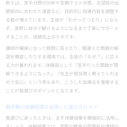
数学塾の演習が応用問題に強くなる理由
例えば、苦手分野の分析や定期テスト対策、志望校の出
題傾向に合わせた演習など、目的別に指導内容を調整す
塾のカリキュラムでバランス良く力を育て
る塾が増えています。生徒が「わかったつもり」になら
る
ず、実際に自分で解けるようになるまで丁寧にサポート
お子さまの成績向上を塾で目指す方法
することが、成績向上のカギです。
塾での学習計画が成績アップに直結する理
講師が親身になって質問に答えたり、間違えた問題の解
由
説を徹底したりする環境では、生徒の「なぜ？」に応え
塾の定期テスト対策で成果を実感するコツ
る力が養われます。体験談として「苦手だった関数が理
家庭学習と塾の併用が数学成績に効果的な
解できるようになった」「先生が根気強く教えてくれる
訳
ので安心」という声もあり、こうした指導法を重視する
塾の先生との連携で目標達成をサポート
ことが塾選びのポイントとなります。
塾を活用した成績向上事例を紹介
数学塾の体験授業を活用した選び方のコツ
塾選びに迷ったときは、まず体験授業を積極的に活用し
ましょう。体験授業では、実際の教室の雰囲気や講師の