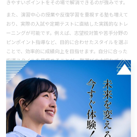
きやすいポイントをその場で解消できるのが強みです。
また、演習中心の授業や反復学習を重視する塾も増えて
おり、実際の入試や定期テストに直結した実践的なトレ
ーニングが可能です。例えば、志望校対策や苦手分野の
ピンポイント指導など、目的に合わせたスタイルを選ぶ
ことで、効率的に成績向上を目指せます。自分に合った
指導スタイルを見極めることが、塾選びの大切なポイン
トです。
塾選びなら学習環境と講師に注目を
塾の学習環境が数学力に与える影響
福井県坂井市の塾では、学習環境が生徒の数学力向上に