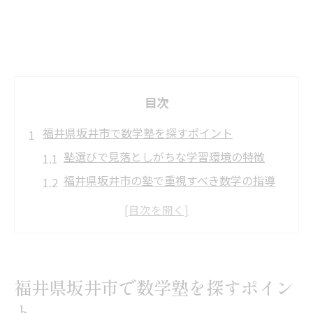
目次
福井県坂井市で数学塾を探すポイント
塾選びで見落としがちな学習環境の特徴
福井県坂井市の塾で重視すべき数学の指導
法
数学塾の体験授業を活用した選び方のコツ
塾が提供する学習環境で成績に差が出る理
由
福井県坂井市で数学塾を探すポイン
塾選びでおさえたい講師とカリキュラムの
ト