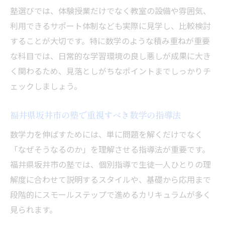
塾選びでは、体験授業だけでなく教室の設備や雰囲気、
講師と生徒の相性を塾選びで見極める方法
利用できるサポート体制なども実際に見学し、比較検討
苦手克服へ導く数学学習の進め方
することが大切です。特に数学のような積み重ねが重要
塾のサポートで数学の苦手を克服する流れ
な科目では、日常的な学習環境の良し悪しが成果に大き
数学塾が実践する効果的な学習習慣の作り
く関わるため、見落としがちなポイントまでしっかりチ
方
ェックしましょう。
塾の先生が伝授する苦手分野の対策ポイン
ト
福井県坂井市の塾で重視すべき数学の指導法
塾で学ぶ数学の基礎定着と応用力養成法
数学力を伸ばすためには、単に問題を解くだけでなく
子どもの弱点分析に役立つ塾の指導事例
「なぜそうなるのか」を理解させる指導法が重要です。
数学塾で身につく応用力と基礎力
福井県坂井市の塾では、個別指導で生徒一人ひとりの理
塾で鍛えられる数学の基礎力と応用力の差
解度に合わせて説明するスタイルや、基礎から応用まで
段階的にスモールステップで進めるカリキュラムが多く
数学塾が重視する基礎から応用への学習法
見られます。
塾の授業で伸ばす論理的思考力のポイント