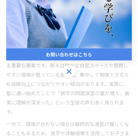
大きな影響を与えています。特に個別指導や少人数制の
教室が多く、それぞれの生徒に合わせた指導がしやすい
点が特徴です。こうした環境では、生徒が自分のペース
で理解を深められるため、苦手分野の克服や基礎力の定
着に役立ちます。
お問い合わせはこちら
また、教室内の雰囲気や設備の充実度も学習意欲を高め
る重要な要素です。例えば静かな自習スペースや質問し
お問い合わせはこちら
やすい環境が整っている塾では、集中して勉強できるた
め成績向上につながりやすい傾向があります。実際に、
塾に通い始めたことで「数学の問題演習の量が増え、着
実に理解が深まった」という生徒の声も多く見られま
す。
一方で、環境が合わない場合は継続的な通塾が難しくな
ることもあるため、見学や体験授業を活用してお子さま