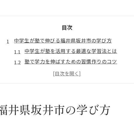
目次
中学生が塾で伸びる福井県坂井市の学び方
中学生が塾を活用する最適な学習法とは
塾で学力を伸ばすための習慣作りのコツ
塾と家庭学習のバランスが成績向上の鍵
福井県坂井市で塾を選ぶ際の注目ポイント
塾選びが中学生の自信とやる気を高める理由
塾選びを成功に導くポイントを徹底解説
福井県坂井市の学び方
中学生が塾を選ぶ際の大事なチェック項目
塾の指導方針や授業形式を比較する重要性