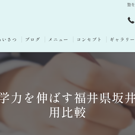
塾
あいさつ
ブログ
メニュー
コンセプト
ギャラリ
学力を伸ばす福井県坂
用比較