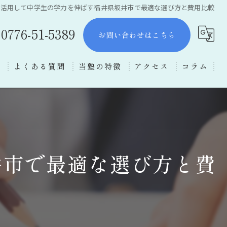
を活用して中学生の学力を伸ばす福井県坂井市で最適な選び方と費用比較
0776-51-5389
お問い合わせはこちら
ー
よくある質問
当塾の特徴
アクセス
コラム
数学
理科
受験対策
井市で最適な選び方と費
福井市の塾
中学生