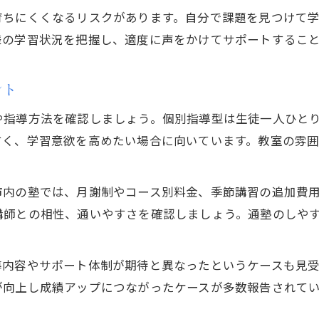
体験授業の感想を塾選びにどう活かすか
育ちにくくなるリスクがあります。自分で課題を見つけて
様の学習状況を把握し、適度に声をかけてサポートするこ
ント
や指導方法を確認しましょう。個別指導型は生徒一人ひと
すく、学習意欲を高めたい場合に向いています。教室の雰
市内の塾では、月謝制やコース別料金、季節講習の追加費
講師との相性、通いやすさを確認しましょう。通塾のしや
導内容やサポート体制が期待と異なったというケースも見
が向上し成績アップにつながったケースが多数報告されて