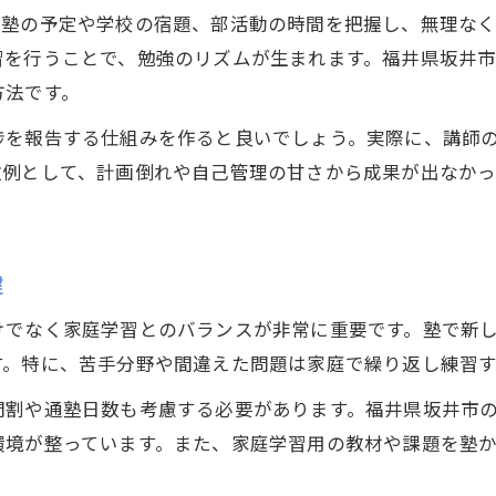
集団指導塾で得られる成長と刺激のポイント
。塾の予定や学校の宿題、部活動の時間を把握し、無理な
指導形態で変わる塾の学習効果と選び方
習を行うことで、勉強のリズムが生まれます。福井県坂井
効果的な塾活用法で志望校合格へ近づくには
方法です。
塾を活かした志望校合格までのステップ
捗を報告する仕組みを作ると良いでしょう。実際に、講師
塾での勉強習慣が合格力を高める理由
敗例として、計画倒れや自己管理の甘さから成果が出なか
中学生が目標達成へ導く塾利用のコツ
塾のサポート体制を合格戦略に役立てる方法
鍵
塾選びで合格力を伸ばす保護者のサポート術
お問い合わせはこちら
お問い合わせはこちら
体験授業から見抜く最適な塾の特徴とは
けでなく家庭学習とのバランスが非常に重要です。塾で新
体験授業でチェックすべき塾のポイント
す。特に、苦手分野や間違えた問題は家庭で繰り返し練習
塾の体験授業を最大限に活かす方法
間割や通塾日数も考慮する必要があります。福井県坂井市の
中学生に合った塾の雰囲気を体感しよう
環境が整っています。また、家庭学習用の教材や課題を塾
講師や授業内容から塾の強みを見抜くコツ