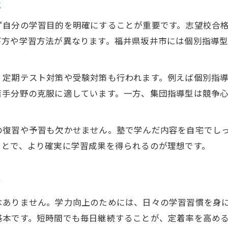
福井県坂井市の塾で重視すべきサポート体制
は
塾選びで失敗しないための情報収集法
ず自分の学習目的を明確にすることが重要です。志望校合
口コミや体験談を活かした塾の見極め方
び方や学習方法が異なります。福井県坂井市には個別指導
福井県坂井市で学力向上を目指すなら塾活用が鍵
塾で学力向上を果たすための活用ポイント
、定期テスト対策や受験対策も行われます。例えば個別指
中学生に合う塾の選び方が将来を左右する
苦手分野の克服に適しています。一方、集団指導型は競争
塾と学校の違いを理解した学習戦略の作り方
目標達成に必要な塾のフォロー体制を知る
の復習や予習も欠かせません。塾で学んだ内容を自宅でし
効果的な塾活用で自信を持って成績アップ
ことで、より確実に学習成果を得られるのが理想です。
個別指導と集団指導の選び方を知る
塾の個別指導と集団指導の違いを理解する
ツ
中学生に合う塾の指導スタイルの見極め方
はありません。学力向上のためには、日々の学習習慣を身
個別指導塾がもたらす学習メリットを解説
基本です。短時間でも毎日継続することが、定着率を高め