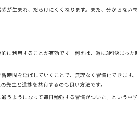
塾自習室が学習時間確保に役立つ理由
張感が生まれ、だらけにくくなります。また、分からない
自分に合った塾の自習室選び方ガイド
。
塾自習室の選び方で注目すべきポイント
塾の自習室設備や雰囲気を比較するコツ
塾自習室の利用可能時間をしっかり確認
期的に利用することが有効です。例えば、週に3回決まった
塾自習室の席数や混雑状況をチェックしよう
塾自習室の安全性やサポート体制を把握
学習時間を延ばしていくことで、無理なく習慣化できます
成績向上を目指すなら塾の自習室が最適
お問い合わせはこちら
お問い合わせはこちら
塾の先生と進捗を共有するのも良い方法です。
塾自習室を活用した成績アップの秘訣
に通うようになって毎日勉強する習慣がついた」という中
塾の自習室で定期テスト対策が万全になる理由
塾自習室で効率よく復習できるポイント
塾自習室で学習の成果を実感する方法
塾の自習室が成績向上に直結する仕組み