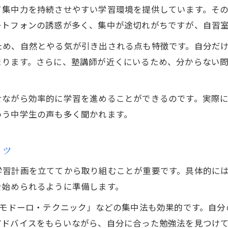
塾自習室で苦手科目を克服するポイント
て集中力を持続させやすい学習環境を提供しています。そ
塾自習室で学習計画を立てる具体的な手順
ートフォンの誘惑が多く、集中が途切れがちですが、自習
福井県坂井市の塾における自習室の魅力
ため、自然とやる気が引き出される点も特徴です。自分だ
塾自習室が福井県坂井市で人気の理由
まります。さらに、塾講師が近くにいるため、分からない
塾の自習室設備が充実しているポイント
塾自習室で快適に学ぶための工夫とは
せながら効率的に学習を進めることができるのです。実際
塾の自習室利用で保護者も安心できる理由
いう中学生の声も多く聞かれます。
塾自習室の利用時間帯を選ぶコツと注意点
自習室利用で身につく学習習慣とは何か
コツ
塾自習室で自然と身につく学習ルーティン
学習計画を立ててから取り組むことが重要です。具体的に
中学生が塾自習室で継続力を高める方法
を始められるように準備します。
塾自習室で自己管理力を育むポイント
ポモドーロ・テクニック」などの集中法も効果的です。自
塾の自習室利用が規則正しい生活を後押し
アドバイスをもらいながら、自分に合った勉強法を見つけ