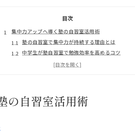
目次
集中力アップへ導く塾の自習室活用術
塾の自習室で集中力が持続する理由とは
中学生が塾自習室で勉強効率を高めるコツ
塾の自習室を使った学習習慣の作り方
塾自習室の静かな環境がもたらす効果
塾の自習室を活用した効果的なテスト対策
中学生が塾自習室で学力を伸ばす方法
塾の自習室活用術
塾自習室で実践するおすすめ勉強法紹介
塾の個別指導と自習室を併用するメリット
中学生向け塾の自習室で質問力を養う方法
は