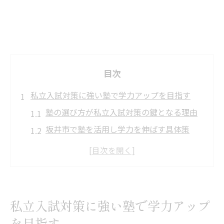
目次
私立入試対策に強い塾で学力アップを目指す
塾の選び方が私立入試対策の鍵となる理由
坂井市で塾を活用し学力を伸ばす具体策
私立入試に強い塾の授業内容と指導法とは
塾で実現する志望校合格へのサポート体制
塾の口コミが私立入試準備に役立つポイン
ト
私立入試対策に強い塾で学力アップ
坂井市の私立入試合格へ導く学習計画の立て方
を目指す