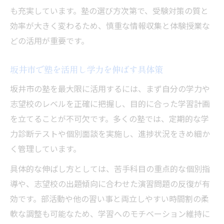
も充実しています。塾の選び方次第で、受験対策の質と
塾で受ける模試が直前対策に与える影響
効率が大きく変わるため、慎重な情報収集と体験授業な
入試本番までに仕上げるべき学習ポイントとは
どの活用が重要です。
塾で確認する私立入試頻出問題の傾向分析
入試本番前に塾で徹底すべき復習ポイント
坂井市で塾を活用し学力を伸ばす具体策
塾指導で注目すべき内申点アップの学習法
坂井市の塾を最大限に活用するには、まず自分の学力や
塾を活用した実力テストへの対策と総復習
志望校のレベルを正確に把握し、目的に合った学習計画
私立入試の合格ラインを意識した塾の学習
を立てることが不可欠です。多くの塾では、定期的な学
戦略
力診断テストや個別面談を実施し、進捗状況をきめ細か
母親目線で見た塾選びの重要なチェックポイン
く管理しています。
ト
具体的な伸ばし方としては、苦手科目の重点的な個別指
塾選びで重視すべき私立入試対応力の見極
導や、志望校の出題傾向に合わせた演習問題の反復が有
め方
効です。部活動や他の習い事と両立しやすい時間割の柔
塾の学力診断サポートが家庭に与える安心
軟な調整も可能なため、学習へのモチベーション維持に