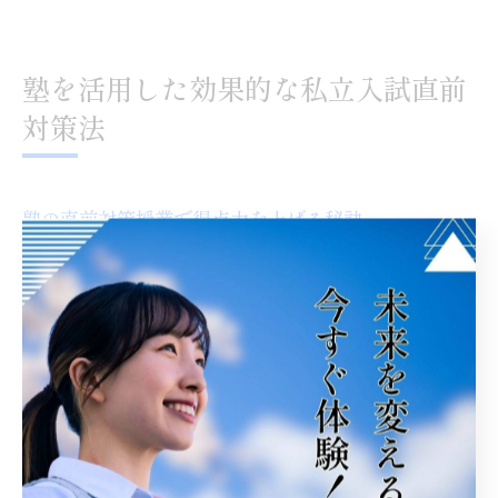
塾を活用した効果的な私立入試直前
対策法
塾の直前対策授業で得点力を上げる秘訣
私立入試直前期には、塾の対策授業が得点力向上に大き
く寄与します。塾では過去問演習や傾向分析に基づいた
授業が行われ、出題頻度の高い問題形式に慣れることが
できます。特に福井県坂井市の私立入試に特化したカリ
キュラムを持つ塾では、地域特有の出題傾向にも対応で
きるのが特徴です。
なぜ塾の直前対策が効果的なのかというと、限られた時