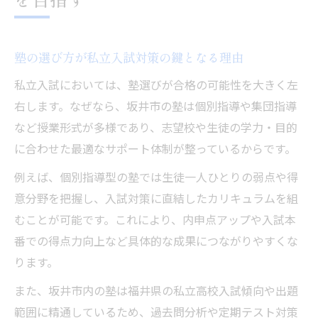
塾と連携した私立入試向け学習計画の作成
方法
坂井市の塾で得られる個別指導の活用ポイ
塾の選び方が私立入試対策の鍵となる理由
ント
私立入試においては、塾選びが合格の可能性を大きく左
学力診断と塾の模試を活かした弱点克服術
右します。なぜなら、坂井市の塾は個別指導や集団指導
塾の年間スケジュールと私立入試合格戦略
など授業形式が多様であり、志望校や生徒の学力・目的
塾を利用した勉強時間管理と効率化のコツ
に合わせた最適なサポート体制が整っているからです。
塾を活用した効果的な私立入試直前対策法
例えば、個別指導型の塾では生徒一人ひとりの弱点や得
塾の直前対策授業で得点力を上げる秘訣
意分野を把握し、入試対策に直結したカリキュラムを組
私立入試直前期に塾で押さえるべき科目
むことが可能です。これにより、内申点アップや入試本
番での得点力向上など具体的な成果につながりやすくな
塾の個別指導が直前期に効果を発揮する理
ります。
由
塾講師のアドバイスを活かした勉強法の見
また、坂井市内の塾は福井県の私立高校入試傾向や出題
直し
範囲に精通しているため、過去問分析や定期テスト対策