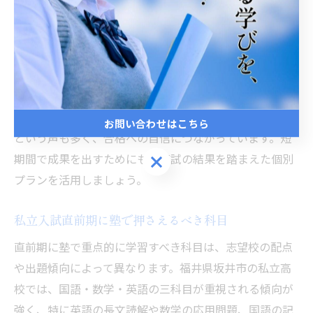
間で効率よく弱点を洗い出し、得点源となる分野を集中
的に鍛えることができるからです。例えば、苦手な数学
の関数や国語の記述問題など、生徒一人ひとりの課題に
合わせて指導が行われます。
実際に塾の直前対策授業を受けた生徒からは「入試本番
で緊張せず問題に取り組めた」「予想問題が的中した」
お問い合わせはこちら
という声も多く、合格への自信につながっています。短
期間で成果を出すためにも、模試の結果を踏まえた個別
お問い合わせはこちら
プランを活用しましょう。
私立入試直前期に塾で押さえるべき科目
直前期に塾で重点的に学習すべき科目は、志望校の配点
や出題傾向によって異なります。福井県坂井市の私立高
校では、国語・数学・英語の三科目が重視される傾向が
強く、特に英語の長文読解や数学の応用問題、国語の記