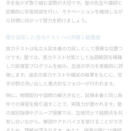
手を抜かず取り組む姿勢が大切です。塾の先生や講師と
定期的に学習相談を行い、モチベーションを維持しなが
ら目標に向かって努力を続けましょう。
塾を活用した実力テストへの対策と総復習
実力テストは私立入試本番の力試しとして重要な位置づ
けです。塾では、実力テスト対策として出題範囲を網羅
した総復習プログラムを組み、生徒の学力を客観的に評
価します。過去の実力テストや模試の結果をもとに、苦
手分野の洗い出しと重点的なフォローが行われます。
特に、時間配分や設問の解き方など、試験本番と同じ条
件での演習を繰り返すことで、実践力が磨かれます。塾
の個別指導やグループ授業では、生徒同士で疑問点を共
有し合いながら、解説やアドバイスを受けることができ
るため、理解が深まります。加えて、復習の際には講師