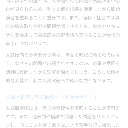
特に数学や英語では、文章題や応用問題の出題が多い傾
向が見られるため、塾での個別指導を活用しながら問題
演習を重ねることが重要です。また、理科・社会では資
料の読み取りや記述問題が頻出するため、塾のカリキュ
ラムを活用して実践的な演習を積み重ねることが合格力
向上につながります。
入試傾向の分析を行う際は、単なる暗記に頼るのではな
く、なぜその問題が出題されやすいのか、背景や意図を
講師に質問しながら理解を深めましょう。こうした積極
的な姿勢が、私立入試突破への確かな力となります。
入試本番前に塾で徹底すべき復習ポイント
入試直前期には、塾での総復習を徹底することが不可欠
です。まず、過去問や模試で間違えた問題をリストアッ
プし、同じミスを繰り返さないよう苦手分野に特化した