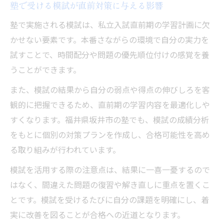
塾で受ける模試が直前対策に与える影響
塾で実施される模試は、私立入試直前期の学習計画に欠
かせない要素です。本番さながらの環境で自分の実力を
試すことで、時間配分や問題の優先順位付けの感覚を養
うことができます。
また、模試の結果から自分の弱点や得点の伸びしろを客
観的に把握できるため、直前期の学習内容を最適化しや
すくなります。福井県坂井市の塾でも、模試の成績分析
をもとに個別の対策プランを作成し、合格可能性を高め
る取り組みが行われています。
模試を活用する際の注意点は、結果に一喜一憂するので
はなく、間違えた問題の復習や解き直しに重点を置くこ
とです。模試を受けるたびに自分の課題を明確にし、着
実に改善を図ることが合格への近道となります。