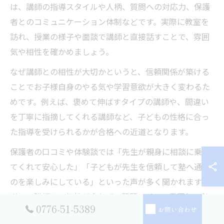
は、講師の指導スタイルや人柄、質問への対応力、保護
者とのコミュニケーション体制などです。実際に教室を
訪れ、授業の様子や面談で講師と直接話すことで、雰囲
気や相性を確かめましょう。
なぜ講師との相性が大切かというと、信頼関係が築ける
ことでお子様自身のやる気や学習意欲が大きく変わるた
めです。例えば、褒めて伸ばすタイプの講師や、間違い
を丁寧に指摘してくれる講師など、子どもの性格に合っ
た指導を受けられるかが合格への近道となります。
保護者の口コミや体験談では「先生が親身に相談に乗っ
てくれて安心した」「子どもが先生を信頼して塾へ通う
のを楽しみにしている」といった声が多く聞かれます。
逆に、講師との相性が合わず、質問しづらい雰囲気の塾
0776-51-5389
お問い合わせ
では、学習効果が下がる場合もあるため注意しましょ