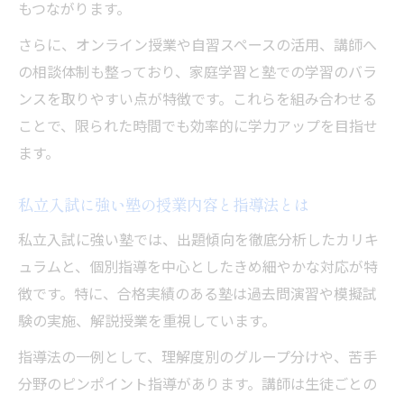
感
もつながります。
母親目線で考える塾の講師との相性チェッ
さらに、オンライン授業や自習スペースの活用、講師へ
ク法
の相談体制も整っており、家庭学習と塾での学習のバラ
塾の個別指導や集団授業の比較ポイント
ンスを取りやすい点が特徴です。これらを組み合わせる
塾の体験授業や資料請求の活用術を紹介
ことで、限られた時間でも効率的に学力アップを目指せ
冬期講習から直前期への学力強化戦略を伝授
ます。
塾の冬期講習で私立入試の基礎力を強化す
私立入試に強い塾の授業内容と指導法とは
る方法
冬休み期間の塾活用で苦手科目を克服する
私立入試に強い塾では、出題傾向を徹底分析したカリキ
コツ
ュラムと、個別指導を中心としたきめ細やかな対応が特
徴です。特に、合格実績のある塾は過去問演習や模擬試
塾の冬期講習と直前期対策の連携ポイント
験の実施、解説授業を重視しています。
塾が提案する冬期講習後の学習スケジュー
ル術
指導法の一例として、理解度別のグループ分けや、苦手
分野のピンポイント指導があります。講師は生徒ごとの
冬期講習を活かした塾での応用力強化戦略