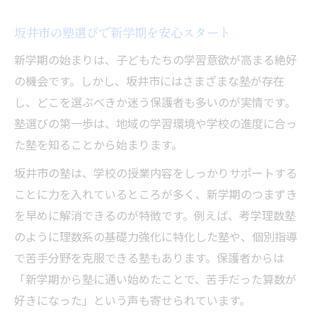
塾活用で新学期の学力を効率的に伸ばす方
法
坂井市の塾選びで新学期を安心スタート
坂井市の塾が実践する学力アップのコツ
新学期の始まりは、子どもたちの学習意欲が高まる絶好
新学期に差がつく塾の学習サイクルとは
の機会です。しかし、坂井市にはさまざまな塾が存在
塾で身につける自発的学習の重要性
し、どこを選ぶべきか迷う保護者も多いのが実情です。
塾選びの第一歩は、地域の学習環境や学校の進度に合っ
学力向上へ塾ができるサポートの実例
た塾を知ることから始まります。
坂井市で注目される塾の特徴と魅力
坂井市の塾は、学校の授業内容をしっかりサポートする
坂井市の塾が持つ特徴と選ばれる理由
ことに力を入れているところが多く、新学期のつまずき
新学期注目の塾が重視する指導ポイント
を早めに解消できるのが特徴です。例えば、考学理数塾
塾選びで知っておきたい坂井市の魅力
のように理数系の基礎力強化に特化した塾や、個別指導
体験談から見る坂井市塾の魅力とは
で苦手分野を克服できる塾もあります。保護者からは
坂井市の塾が提供する独自カリキュラム
「新学期から塾に通い始めたことで、苦手だった算数が
苦手科目克服に強い指導法を徹底解説
好きになった」という声も寄せられています。