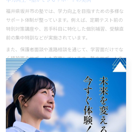
福井県坂井市の塾では、学力向上を目指すための多様な
サポート体制が整っています。例えば、定期テスト前の
特別対策講座や、苦手科目に特化した個別補習、受験直
前の集中特訓などが実施されています。
また、保護者面談や進路相談を通じて、学習面だけでな
く精神面のサポートも充実しています。塾のサポートを
受けた生徒からは「苦手だった数学が得意科目になっ
た」「受験の不安が軽減された」といった具体的な成果
報告が寄せられています。
注意点として、塾のサポートを最大限に活用するために
は、家庭での学習とのバランスや、塾との情報共有が不
可欠です。塾のサポート例を参考にしながら、自分に合
った活用方法を見つけることが学力向上への近道です。