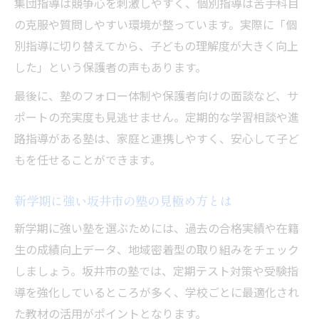
集団指導は競争心を刺激しやすく、個別指導は苦手科目
新学期から始める塾の学習習慣づくり
の克服や質問しやすい環境が整っています。実際に「個
親が注目すべき塾の学習サポート体制
別指導に切り替えてから、子どもの理解度が大きく向上
した」という保護者の声もあります。
塾選びで見逃せない習慣化サポート
最後に、塾のフォロー体制や保護者向けの面談など、サ
ポートの充実度も見逃せません。定期的な学習相談や進
路指導がある塾は、家庭と連携しやすく、安心して子ど
もを任せることができます。
新学期に強い坂井市の塾の見極め方とは
新学期に強い塾を選ぶためには、過去の合格実績や在籍
生の成績向上データ、地域密着型の取り組みをチェック
しましょう。坂井市の塾では、定期テスト対策や受験指
導を強化しているところが多く、学校ごとに最適化され
た教材の活用がポイントとなります。