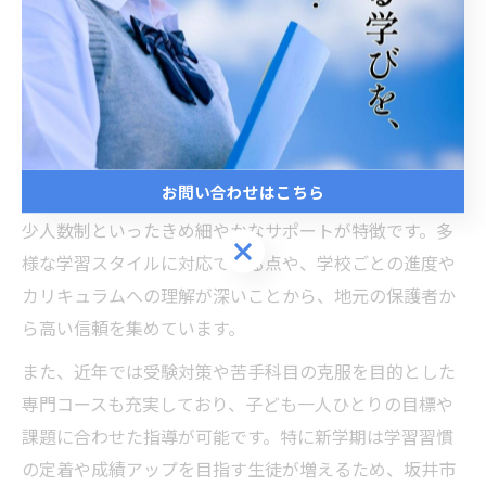
坂井市で注目される塾の特徴と魅力
坂井市の塾が持つ特徴と選ばれる理由
お問い合わせはこちら
坂井市には地域密着型の塾が数多く存在し、個別指導や
少人数制といったきめ細やかなサポートが特徴です。多
お問い合わせはこちら
様な学習スタイルに対応できる点や、学校ごとの進度や
カリキュラムへの理解が深いことから、地元の保護者か
ら高い信頼を集めています。
また、近年では受験対策や苦手科目の克服を目的とした
専門コースも充実しており、子ども一人ひとりの目標や
課題に合わせた指導が可能です。特に新学期は学習習慣
の定着や成績アップを目指す生徒が増えるため、坂井市