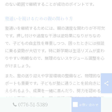
のない範囲で継続することが成功のポイントです。
塾通いを続けるための親の関わり方
塾通いを継続するためには、親の適度な関わりが不可欠
です。押し付けや過度な干渉は逆効果になりがちなの
で、子どもの自主性を尊重しつつ、困ったときには相談
に乗る姿勢が大切です。特に新学期は生活リズムが変わ
りやすい時期なので、無理のないスケジュール調整を心
がけましょう。
また、塾の送り迎えや学習環境の整備など、物理的なサ
ポートも重要です。子どもが塾に通うことを前向きに捉
えられるよう、成果を一緒に喜んだり、努力を認める声
かけを意識しましょう。親の応援が子どものやる気を後
0776-51-5389
お問い合わせ
押しするケースは多く見られます。