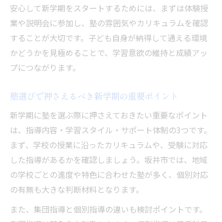
塾で苦手科目を克服する指導の工夫
安心して新学期をスタートするためには、まずは体験授
坂井市塾の苦手対策が新学期に効く理由
業や説明会に参加し、塾の雰囲気やカリキュラムを確認
個別指導塾の苦手克服サポート事例
することが大切です。子ども自身が納得して通える環境
新学期に役立つ苦手科目克服の具体策
かどうかを見極めることで、学習意欲の維持と成績アッ
プにつながります。
坂井市塾で実感できる苦手克服の進め方
親子で考える新学期の塾活用術
塾選びで押さえるべき新学期の重要ポイント
親子で取り組む塾選びのポイント解説
新学期に塾を選ぶ際に押さえておきたい重要なポイント
新学期に活きる塾の効果的な使い方
は、指導内容・学習スタイル・サポート体制の3つです。
坂井市塾を活用した親子の学習サポート
まず、学校の授業に沿ったカリキュラムや、受験に対応
塾通いを続けるための親の関わり方
した指導があるかを確認しましょう。坂井市では、地域
新学期の塾活用で変わる成績アップ術
の学校ごとの進度や特色に合わせた塾が多く、個別対応
学習習慣が身につく塾の選び方とは
の有無も大きな判断材料となります。
学習習慣が定着する坂井市塾の特徴
また、集団指導と個別指導の違いも検討ポイントです。
塾で学ぶ習慣化のポイントとその効果