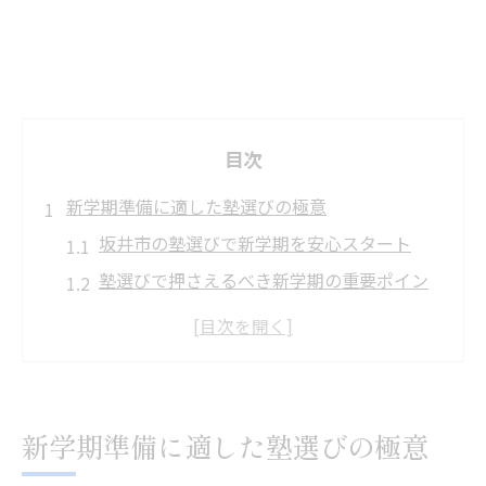
目次
新学期準備に適した塾選びの極意
坂井市の塾選びで新学期を安心スタート
塾選びで押さえるべき新学期の重要ポイン
ト
新学期に強い坂井市の塾の見極め方とは
子どもの個性に合う塾の新学期準備法
坂井市で塾を選ぶ親のための判断基準
新学期準備に適した塾選びの極意
塾を通じた学力向上の秘訣は何か