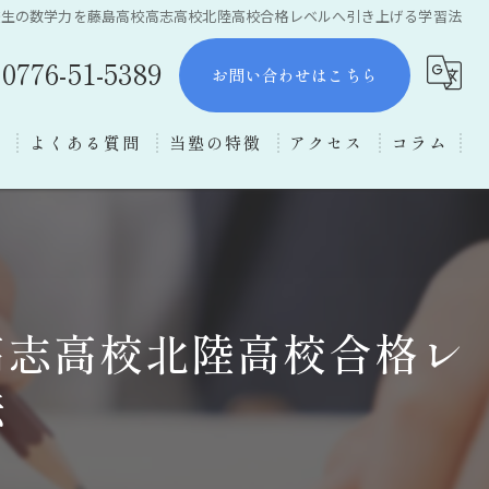
校生の数学力を藤島高校高志高校北陸高校合格レベルへ引き上げる学習法
0776-51-5389
お問い合わせはこちら
ー
よくある質問
当塾の特徴
アクセス
コラム
数学
理科
受験対策
高志高校北陸高校合格レ
福井市の塾
法
中学生