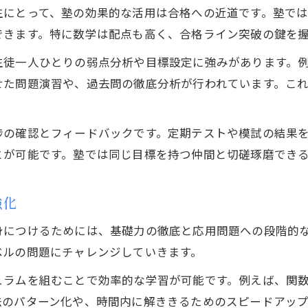
塾の指導方針と数学成績アップの関係性
生にとって、塾の効果的な活用は合格への近道です。塾で
高校生に最適な坂井市の塾活用方法とは
できます。特に数学は配点も高く、合格ライン突破の鍵を
高志高校突破を目指す学習戦略を解説
生徒一人ひとりの弱点分析や目標設定に強みがあります。
塾で高志高校合格を目指す学習戦略の立て方
せた問題演習や、過去問の徹底分析が行われています。こ
数学塾活用で高志高校突破力を養う秘訣
高志高校合格に近づく塾の勉強法とは
捗の確認とフィードバックです。定期テストや模試の結果
塾を使った高志高校向け数学対策の実際
とが可能です。塾では同じ目標を持つ仲間と切磋琢磨でき
考学理数塾方式で高志高校合格力を高める
北陸高校合格ラインに近づく数学学習術
強化
北陸高校合格を目指す塾の数学学習法紹介
身につけるためには、基礎力の徹底と応用問題への段階的
塾のサポートで北陸高校基準の数学力獲得
ベルの問題にチャレンジしていきます。
北陸高校を見据えた塾の数学対策ポイント
ュラムを組むことで効率的な学習が可能です。例えば、関
塾利用で北陸高校合格ラインに近づく方法
法のパターン化や、時間内に解ききるためのスピードアッ