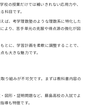
は学校の授業だけでは補いきれない応用力や、
握る科目です。
例えば、考学理数塾のような理数系に特化した
れにより、苦手単元の克服や得点源の強化が図
をもとに、学習計画を柔軟に調整することで、
る点も大きな魅力です。
な取り組みが不可欠です。まずは教科書内容の
数・図形・証明問題など、藤島高校の入試でよ
プ指導も特徴です。