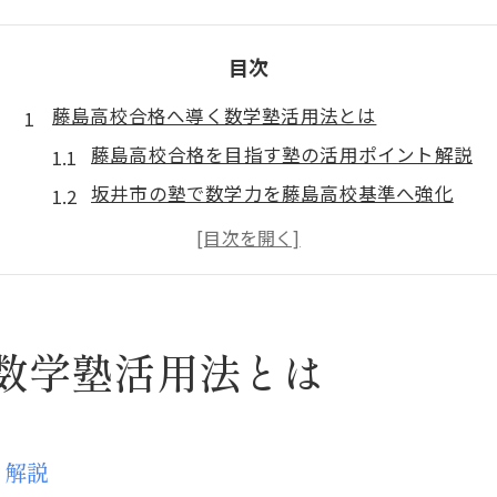
目次
藤島高校合格へ導く数学塾活用法とは
藤島高校合格を目指す塾の活用ポイント解説
坂井市の塾で数学力を藤島高校基準へ強化
藤島高校志望者向け塾の効果的な学習法
塾で叶える藤島高校レベルの数学対策法
藤島高校合格に塾を活かす学習ステップ
坂井市で数学力を伸ばす塾の選び方
数学塾活用法とは
坂井市の塾選びで数学力を最大化する方法
塾選択の基準と数学強化のポイントを解説
坂井市塾で高校生の数学を伸ばすコツ
ト解説