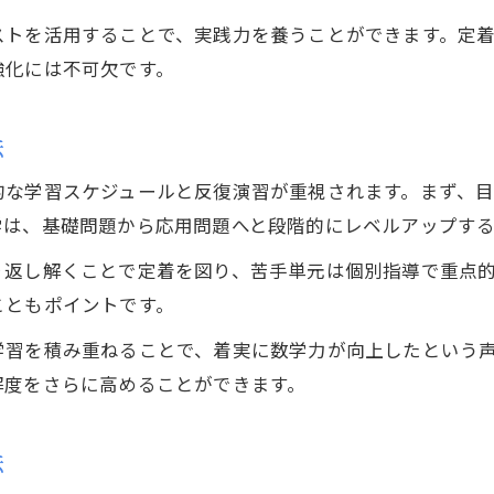
考学理数塾で北陸高校合格力を養う秘訣
ストを活用することで、実践力を養うことができます。定
高校生が数学を強化できる塾活用のコツ
強化には不可欠です。
高校生が塾で数学を伸ばすための実践コツ
塾活用で高校数学を強化する学習習慣とは
法
塾を活かした数学力アップの秘策を紹介
的な学習スケジュールと反復演習が重視されます。まず、
考学理数塾で身につく数学学習のコツと工夫
学は、基礎問題から応用問題へと段階的にレベルアップす
塾選びが数学の得点力向上に与える影響
り返し解くことで定着を図り、苦手単元は個別指導で重点
受験で結果を出す坂井市の学習アプローチ
お問い合わせはこちら
お問い合わせはこちら
こともポイントです。
受験に強い坂井市の塾活用学習アプローチ
学習を積み重ねることで、着実に数学力が向上したという
塾を活かした合格力アップの戦略を徹底解説
解度をさらに高めることができます。
坂井市塾の特徴と受験で成果を出す工夫
考学理数塾の受験対策で志望校合格へ近づく
法
受験成功へ導く塾中心の学習プラン設計法