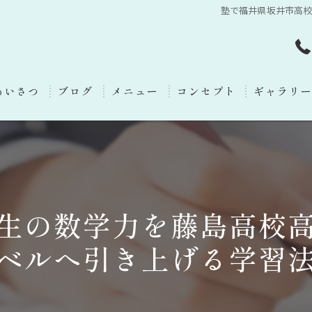
塾で福井県坂井市高
あいさつ
ブログ
メニュー
コンセプト
ギャラリ
生の数学力を藤島高校
ベルへ引き上げる学習