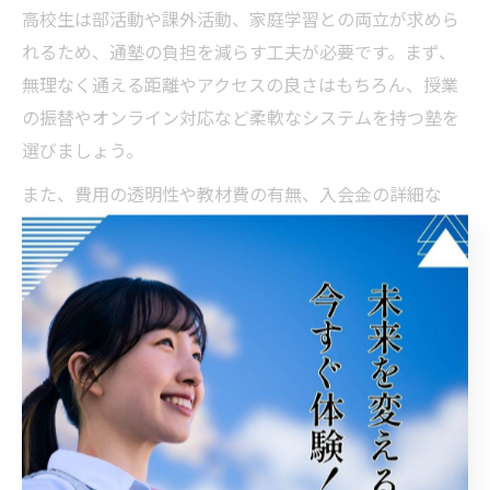
高校生は部活動や課外活動、家庭学習との両立が求めら
れるため、通塾の負担を減らす工夫が必要です。まず、
無理なく通える距離やアクセスの良さはもちろん、授業
の振替やオンライン対応など柔軟なシステムを持つ塾を
選びましょう。
また、費用の透明性や教材費の有無、入会金の詳細な
ど、料金体系が明確な塾を選ぶことで、保護者の不安も
軽減されます。自習室の利用やサポート体制、保護者面
談の頻度も事前にチェックしておくと安心です。
「近いから便利」という理由だけでなく、実際の生活リ
ズムや学習計画に合った塾を選ぶことで、継続的な学力
向上と志望校合格を目指すことができます。