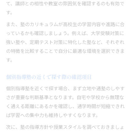
近くで見つかる塾のメリットと注意点
て、講師との相性や教室の雰囲気を確認するのも有効で
す。
体験授業で分かる塾の雰囲気と相性
坂井市周辺の塾で重要な比較ポイント
また、塾のカリキュラムが高校生の学習内容や進路に合
親子で考える塾選び費用対効果のチェック法
っているかも確認しましょう。例えば、大学受験対策に
強い塾や、定期テスト対策に特化した塾など、それぞれ
塾代と学習効果のバランスを見極める方法
の特徴を比較することで自分に最適な環境を選択できま
高校生の塾費用を事前に把握するコツ
す。
個別指導塾の費用体系と比較チェック
近くで通える塾の費用と指導内容を比較
個別指導塾の近くで探す際の確認項目
費用対効果が高い塾選びの着眼点
個別指導塾を近くで探す場合、まず立地や通塾のしやす
高校生のための通塾時期と選び方ガイド
さが重要な判断基準となります。自宅や学校から無理な
高校生が塾に通い始める最適な時期とは
く通える距離にあるかを確認し、通学時間が短縮できれ
個別指導塾の選び方と時期の決め方
ば学習への集中力も維持しやすくなります。
成績向上に繋がる塾通い開始の目安
次に、塾の指導方針や授業スタイルを調べておきましょ