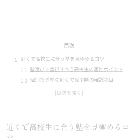
目次
近くで高校生に合う塾を見極めるコツ
塾選びで重視すべき高校生の適性ポイント
個別指導塾の近くで探す際の確認項目
高校生の通いやすさと塾立地の考え方
坂井市で評判の高い塾の共通点とは
塾選びに失敗しないための比較方法
個別指導なら通いやすさと塾の特徴が鍵
近くで高校生に合う塾を見極めるコ
個別指導塾で重視したい通いやすさの基準
ツ