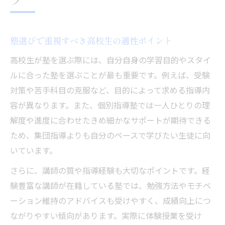
塾の特徴と高校生への対応力をチェック
近くの個別指導塾で押さえるべき強み
塾選びで重視すべき高校生の適性ポイント
高校生に合う塾の指導スタイルとは
通塾の負担を減らす塾選びのポイント
高校生が塾を選ぶ際には、自分自身の学習目的やスタイ
ルに合った塾を選ぶことが最も重要です。例えば、受験
高校生が失敗しない塾選びの判断基準とは
対策や苦手科目の克服など、目的によって求める指導内
塾選びでありがちな失敗とその回避法
容が異なります。また、個別指導塾では一人ひとりの理
高校生の個別指導塾で確認すべき点
解度や進度に合わせたきめ細かなサポートが期待できる
近くの塾に通う際の見極めポイント
ため、集団指導よりも自分のペースで学びたい生徒に向
自習室や講師固定制などの注目点
いています。
塾費用や追加料金の確認方法を解説
さらに、講師の質や指導経験も大切なポイントです。経
福井県坂井市で個別指導の塾を探す視点
験豊富な講師が在籍している塾では、勉強方法やモチベ
塾を選ぶ際の坂井市ならではの注意点
ーション維持のアドバイスも受けやすく、成績向上につ
高校生向け個別指導塾の探し方ガイド
ながりやすい傾向があります。実際に体験授業を受け