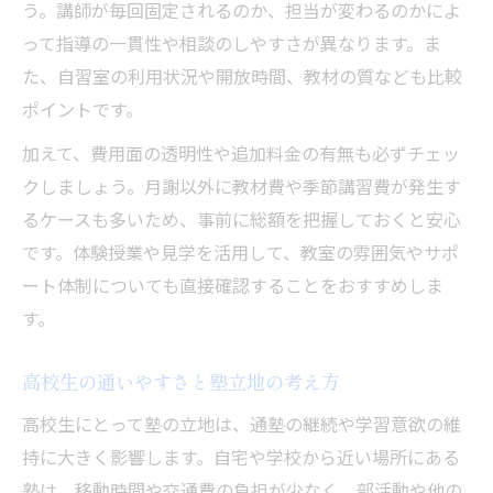
近くの塾を選ぶ際のタイミングを解説
う。講師が毎回固定されるのか、担当が変わるのかによ
高校生の受験対策と塾選びの進め方
って指導の一貫性や相談のしやすさが異なります。ま
た、自習室の利用状況や開放時間、教材の質なども比較
ポイントです。
加えて、費用面の透明性や追加料金の有無も必ずチェッ
クしましょう。月謝以外に教材費や季節講習費が発生す
るケースも多いため、事前に総額を把握しておくと安心
です。体験授業や見学を活用して、教室の雰囲気やサポ
ート体制についても直接確認することをおすすめしま
す。
高校生の通いやすさと塾立地の考え方
高校生にとって塾の立地は、通塾の継続や学習意欲の維
持に大きく影響します。自宅や学校から近い場所にある
塾は、移動時間や交通費の負担が少なく、部活動や他の