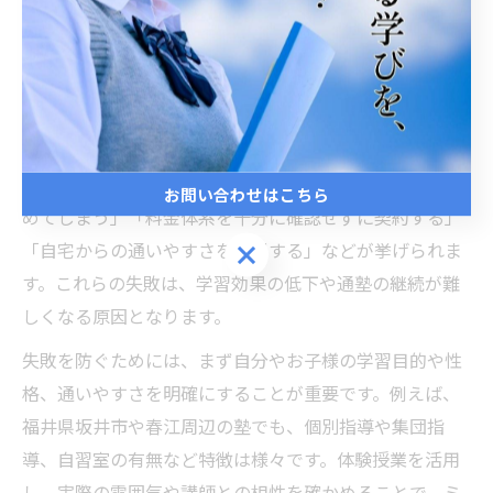
高校生が失敗しない塾選びの判断基
準とは
塾選びでありがちな失敗とその回避法
塾選びでよくある失敗として、「口コミや評判だけで決
お問い合わせはこちら
めてしまう」「料金体系を十分に確認せずに契約する」
「自宅からの通いやすさを軽視する」などが挙げられま
お問い合わせはこちら
す。これらの失敗は、学習効果の低下や通塾の継続が難
しくなる原因となります。
失敗を防ぐためには、まず自分やお子様の学習目的や性
格、通いやすさを明確にすることが重要です。例えば、
福井県坂井市や春江周辺の塾でも、個別指導や集団指
導、自習室の有無など特徴は様々です。体験授業を活用
し、実際の雰囲気や講師との相性を確かめることで、ミ