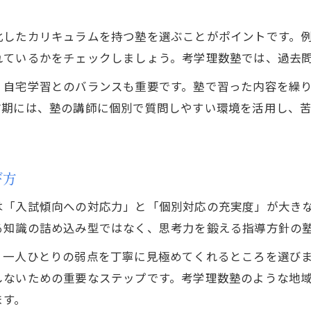
数学で差がつく塾スタート時期の目安を解説
塾通いを始める年次と合格可能性の関連性
化したカリキュラムを持つ塾を選ぶことがポイントです。
数学成績アップを目指す学習戦略の進め方
れているかをチェックしましょう。考学理数塾では、過去
塾と自宅学習を活用した数学成績アップ術
、自宅学習とのバランスも重要です。塾で習った内容を繰
志望校合格に直結する数学学習戦略とは
前期には、塾の講師に個別で質問しやすい環境を活用し、
塾を生かす効果的な数学習慣の作り方
高校生が実践すべき数学勉強の優先順位
び方
塾指導と独学のバランスが重要な理由
お問い合わせはこちら
お問い合わせはこちら
志望校合格へ塾を使った学力向上の実例集
は「入試傾向への対応力」と「個別対応の充実度」が大き
塾活用で志望校に合格した高校生の実例
る知識の詰め込み型ではなく、思考力を鍛える指導方針の
数学力向上を実現した塾利用の成功体験
、一人ひとりの弱点を丁寧に見極めてくれるところを選び
塾が支えた合格への学習プロセスを紹介
しないための重要なステップです。考学理数塾のような地
進学校合格を叶えた塾の指導事例まとめ
ます。