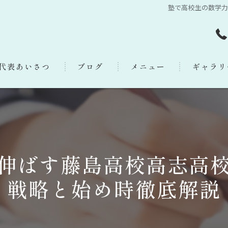
塾で高校生の数学
代表あいさつ
ブログ
メニュー
ギャラリ
伸ばす藤島高校高志高
戦略と始め時徹底解説