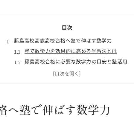
目次
藤島高校高志高校合格へ塾で伸ばす数学力
塾で数学力を効果的に高める学習法とは
藤島高校合格に必要な数学力の目安と塾活用
高志高校・北陸高校入試に強い塾の選び方
塾指導で変わる数学の得点力と合格可能性
進学校合格を叶える塾の数学対策ポイント
坂井市在住なら押さえたい高校別塾活用法
格へ塾で伸ばす数学力
高校ごとに最適な塾の通い方を徹底解説
坂井市で選ぶ塾と進学校受験成功の関係