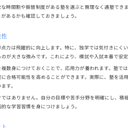
塾で成績が伸びた高校生の学習法とは
軟な時間割や振替制度がある塾を選ぶと無理なく通塾でき
トがあるかも確認しておきましょう。
能性
得点力は飛躍的に向上します。特に、独学では気付きにく
るのが大きな強みです。これにより、模試や入試本番で安
を複数身につけておくことで、応用力が養われます。塾で
実に合格可能性を高めることができます。実際に、塾を活
います。
けではありません。自分の目標や苦手分野を明確にし、積
画的な学習習慣を身につけましょう。
ント