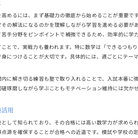
塾の特性を活かした高校別学習戦略の立て方
は
塾活用で高校ごとの学力差を乗り越える方法
を高めるには、まず基礎力の徹底から始めることが重要で
藤島・高志・北陸高校対策に強い塾の探し方
ぜその解法になるのかを理解しながら学習を進める必要が
数学対策に強い塾選びの秘訣を徹底解明
て苦手分野をピンポイントで補強できるため、効率的に学
数学対策に強い塾の特徴と選び方のコツ
すことで、実戦力も養われます。特に数学は「できるつも
塾選びで数学力が伸びる理由を解説
で身につけることが大切です。具体的には、週ごとにテー
高校生に最適な数学塾の見極めポイント
。
実力派塾が実践する数学指導の実際とは
間内に解き切る練習も塾で取り入れることで、入試本番に
塾比較でわかる合格率アップの秘訣
切磋琢磨しながら学ぶこともモチベーション維持には欠か
高校生が塾に通う最適な開始時期はいつか
塾を始める最適なタイミングとは何か
塾活用
高校生の塾通塾開始時期と成績アップの関係
校として知られており、その合格には高い数学力が求めら
志望校別に見る塾開始時期の正しい選び方
得点源を確保することが合格への近道です。模試や学校の定