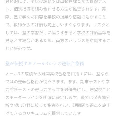
具体的には、学校の課題や提出物管理と塾の模擬テス
ト、個別指導を組み合わせる方法が推奨されます。実
際、塾で学んだ内容を学校の授業や宿題に活かすこと
で、教師からの評価も向上しやすくなります。リスクと
しては、塾の学習だけに偏りすぎると学校の評価基準を
見落とす場合があるため、両方のバランスを意識するこ
とが肝心です。
塾が伝授するオール3からの逆転合格術
オール3の成績から難関高校合格を目指すには、塾なら
ではの逆転合格術が役立ちます。まず、期末テストや学
力診断テストの得点力アップを最優先にし、志望校ごと
のボーダーラインを明確に設定します。塾では過去問分
析や頻出分野に絞った指導を行い、短期間で得点を底上
げできるカリキュラムを提供しています。