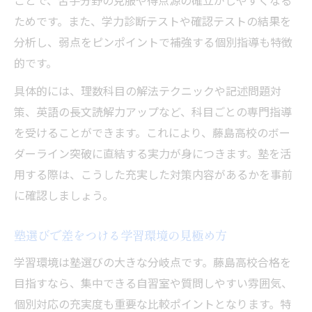
ことで、苦手分野の克服や得点源の確立がしやすくなる
ためです。また、学力診断テストや確認テストの結果を
塾活用で北陸・金津高校合格力アップ
分析し、弱点をピンポイントで補強する個別指導も特徴
的です。
具体的には、理数科目の解法テクニックや記述問題対
策、英語の長文読解力アップなど、科目ごとの専門指導
を受けることができます。これにより、藤島高校のボー
ダーライン突破に直結する実力が身につきます。塾を活
用する際は、こうした充実した対策内容があるかを事前
に確認しましょう。
塾選びで差をつける学習環境の見極め方
学習環境は塾選びの大きな分岐点です。藤島高校合格を
目指すなら、集中できる自習室や質問しやすい雰囲気、
個別対応の充実度も重要な比較ポイントとなります。特