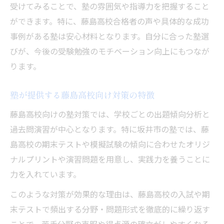
塾活用で差がつく高志高校対策の実践例
受けてみることで、塾の雰囲気や指導力を把握すること
塾が導く高志高校受験成功への道筋
ができます。特に、藤島高校合格者の声や具体的な成功
事例がある塾は安心材料となります。自分に合った塾選
高志高校突破に役立つ塾活用のコツ
びが、今後の受験勉強のモチベーション向上にもつなが
確認テストと塾活用で目標達成を狙う
ります。
塾で確認テスト対策を徹底するメリット
塾を使った確認テスト点数アップ戦略
塾が提供する藤島高校向け対策の特徴
確認テスト分析と塾指導の組み合わせ術
藤島高校向けの塾対策では、学校ごとの出題傾向分析と
塾活用で確認テスト本番力を養うポイント
過去問演習が中心となります。特に坂井市の塾では、藤
塾のサポートで目標点達成に近づく方法
島高校の期末テストや模擬試験の傾向に合わせたオリジ
北陸高校・金津高校受験生の塾活用法
ナルプリントや演習問題を用意し、実践力を養うことに
北陸高校受験に最適な塾活用の進め方
力を入れています。
金津高校合格へ導く塾の学習サポート法
このような対策が効果的な理由は、藤島高校の入試や期
塾の指導で北陸高校対策を強化する方法
末テストで頻出する分野・問題形式を徹底的に繰り返す
金津高校志望生が塾で学力を伸ばすコツ