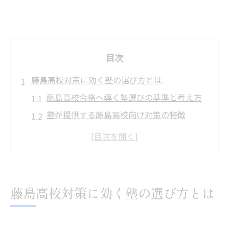
目次
藤島高校対策に効く塾の選び方とは
藤島高校合格へ導く塾選びの基準と考え方
塾が提供する藤島高校向け対策の特徴
塾選びで差をつける学習環境の見極め方
藤島高校志望者に塾が必要な理由と効果
塾活用で藤島高校ボーダー突破を狙う方法
期末テストで伸びる学習法を塾が伝授
藤島高校対策に効く塾の選び方とは
塾が推奨する期末テスト得点アップ術とは
期末テスト対策に強い塾活用の具体例