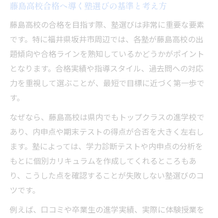
藤島高校合格へ導く塾選びの基準と考え方
塾指導で伸びる効率的な復習法の実践
塾の個別指導で弱点克服する学習法
藤島高校の合格を目指す際、塾選びは非常に重要な要素
です。特に福井県坂井市周辺では、各塾が藤島高校の出
期末テスト直前に塾で行う勉強計画の立て
題傾向や合格ラインを熟知しているかどうかがポイント
方
となります。合格実績や指導スタイル、過去問への対応
オール3内申点を塾で活かす秘訣
力を重視して選ぶことが、最短で目標に近づく第一歩で
塾でオール3内申点の評価を最大化する方法
す。
内申点と塾指導のバランスで合格力強化
なぜなら、藤島高校は県内でもトップクラスの進学校で
塾が伝授するオール3からの逆転合格術
あり、内申点や期末テストの得点が合否を大きく左右し
塾活用でオール3から成績向上を目指す理由
ます。塾によっては、学力診断テストや内申点の分析を
内申点対策に最適な塾のフォローアップ法
もとに個別カリキュラムを作成してくれるところもあ
高志高校受験に強い塾のサポート術
り、こうした点を確認することが失敗しない塾選びのコ
高志高校合格を支える塾の個別サポート
ツです。
塾独自の高志高校受験対策プランの魅力
例えば、口コミや卒業生の進学実績、実際に体験授業を