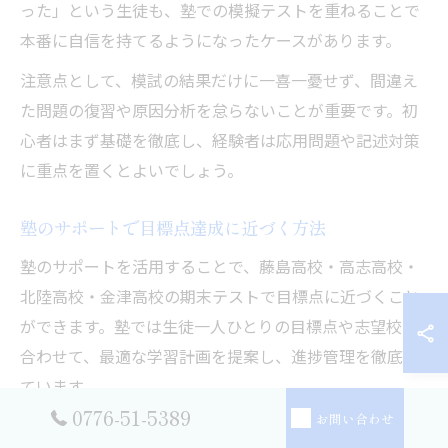
った」という生徒も、塾での模擬テストを重ねることで
本番に自信を持てるようになったケースがあります。
注意点として、模試の結果だけに一喜一憂せず、間違え
た問題の復習や原因分析を怠らないことが重要です。初
心者はまず基礎を徹底し、経験者は応用問題や記述対策
に重点を置くとよいでしょう。
塾のサポートで目標点達成に近づく方法
塾のサポートを活用することで、藤島高校・高志高校・
北陸高校・金津高校の期末テストで目標点に近づくこと
ができます。塾では生徒一人ひとりの目標点や志望校に
合わせて、最適な学習計画を提案し、進捗管理を徹底し
ています。
0776-51-5389
お問い合わせ
例えば、内申点や偏差値を意識した指導や、合格ボーダ