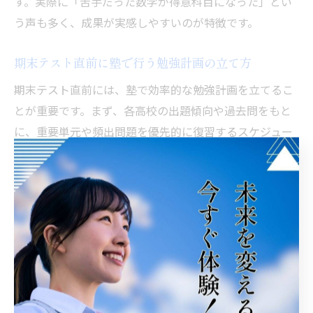
す。実際に「苦手だった数学が得意科目になった」とい
う声も多く、成果が実感しやすいのが特徴です。
期末テスト直前に塾で行う勉強計画の立て方
期末テスト直前には、塾で効率的な勉強計画を立てるこ
とが重要です。まず、各高校の出題傾向や過去問をもと
に、重要単元や頻出問題を優先的に復習するスケジュー
ルを作成します。
塾では、残り日数に応じて1日ごとの学習内容を細かく
設定し、無理のないペースで学習を進められるようサポ
ートします。また、直前期には確認テストや予想問題を
活用し、実践力を高めることもポイントです。
さらに、塾の講師が進捗状況をチェックし、必要に応じ
て計画の見直しやアドバイスを行うため、安心して本番