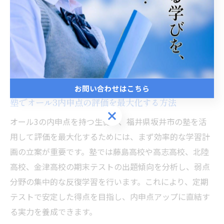
に臨むことができます。こうした計画的な学習が、期末
テストでの得点アップにつながります。
オール3内申点を塾で活かす秘訣
お問い合わせはこちら
塾でオール3内申点の評価を最大化する方法
お問い合わせはこちら
オール3の内申点を持つ生徒が、福井県坂井市の塾を活
用して評価を最大化するためには、まず効率的な学習計
画の立案が重要です。塾では藤島高校や高志高校、北陸
高校、金津高校の期末テストの出題傾向を分析し、弱点
分野の集中的な反復学習を行います。これにより、定期
テストで安定した得点を目指し、内申点アップに直結す
る実力を養成できます。