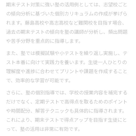
期末テスト対策に強い塾の活用例としては、志望校ごと
の傾向分析に基づいた個別カリキュラムの作成が挙げら
れます。藤島高校や高志高校など難関校を目指す場合、
過去の期末テストの傾向を塾の講師が分析し、頻出問題
や苦手分野を重点的に指導します。
また、塾では模擬試験や小テストを繰り返し実施し、テ
スト本番に向けて実践力を養います。生徒一人ひとりの
理解度や進捗に合わせてプリントや課題を作成すること
で、効率的な学習が可能です。
さらに、塾の個別指導では、学校の授業内容を補完する
だけでなく、定期テストで高得点を取るためのポイント
や時間配分、解答テクニックも具体的に指導されます。
これにより、期末テストで得点アップを目指す生徒にと
って、塾の活用は非常に有効です。