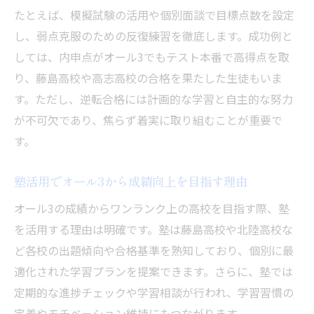
たとえば、模擬試験の活用や個別面談で目標点数を設定
し、弱点克服のための反復練習を徹底します。成功例と
しては、内申点がオール3でもテスト本番で高得点を取
り、藤島高校や高志高校の合格を果たした生徒もいま
す。ただし、逆転合格には計画的な学習と自主的な努力
が不可欠であり、焦らず着実に取り組むことが重要で
す。
塾活用でオール3から成績向上を目指す理由
オール3の成績からワンランク上の高校を目指す際、塾
を活用する理由は明確です。塾は藤島高校や北陸高校な
ど各校の出題傾向や合格基準を熟知しており、個別に最
適化された学習プランを提案できます。さらに、塾では
定期的な進捗チェックや学習相談が行われ、学習習慣の
定着やモチベーション維持にもつながります。