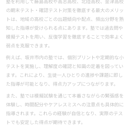
塾を利用して藤島高校や高志高校、北陸高校、金津高校
の期末テスト・確認テスト対策を徹底する最大のメリッ
トは、地域の高校ごとの出題傾向や配点、頻出分野を熟
知した指導が受けられる点にあります。塾では過去問や
模擬テストを用い、反復学習を徹底することで効率よく
弱点を克服できます。
例えば、坂井市内の塾では、個別プリントや定期的な小
テストを実施し、理解度の確認と知識の定着を図ってい
ます。これにより、生徒一人ひとりの進捗や課題に即し
た指導が可能となり、得点力アップにつながります。
また、塾では模擬試験を通じて本番さながらの緊張感を
体験し、時間配分やケアレスミスへの注意点も具体的に
指導されます。これらの経験が自信となり、実際のテス
トでも安定した得点が期待できます。