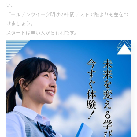
い。
ゴールデンウイーク明けの中間テストで誰よりも差をつ
けましょう。
スタートは早い人から有利です。
--------------------------------------------------------------------
--
考学理数塾
福井県坂井市春江町随応寺16-11
アルプラザ・アミ2階
電話番号:0776-51-5389
坂井市で中学生の生徒さんを支援
--------------------------------------------------------------------