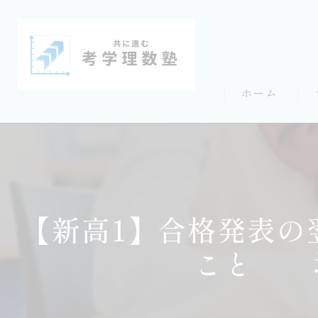
ホーム
【新高1】合格発表の
こと 