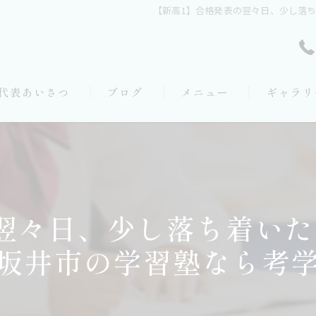
【新高1】合格発表の翌々日、少し落
代表あいさつ
ブログ
メニュー
ギャラリ
翌々日、少し落ち着い
坂井市の学習塾なら考学