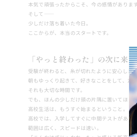
本気で頑張ったからこそ、今の感情がありま
そして――
少しだけ落ち着いた今日。
ここからが、本当のスタートです。
「やっと終わった」の次に来る
受験が終わると、糸が切れたように安心しま
朝もゆっくり起きて、好きなことをして、友
それも大切な時間です。
でも、ほんの少しだけ頭の片隅に置いてほし
高校生活は、もうすぐ始まるということ。
高校では、入学してすぐに中間テストがあり
範囲は広く、スピードは速い。