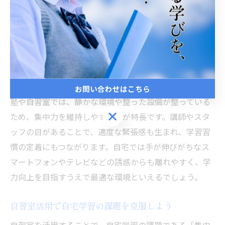
塾や自習室は自宅学習に悩む人の味方
自宅学習に集中できないと感じる生徒は少なくありませ
ん。特に福井県坂井市では、家庭内の誘惑や生活音、家
族との距離感などが学習の妨げになるケースが多いで
す。こうした悩みを抱える方にとって、塾や自習室の活
用は大きな味方となります。
お問い合わせはこちら
塾や自習室では、静かな環境や整った設備が整っている
お問い合わせはこちら
ため、集中力を維持しやすいのが特長です。講師やスタ
ッフの目があることで、適度な緊張感も生まれ、学習習
慣の定着にもつながります。自宅では手が伸びがちなス
マートフォンやテレビなどの誘惑からも離れやすく、学
力向上を目指すうえで最適な環境といえるでしょう。
自習室活用で自宅学習の課題を克服しよう