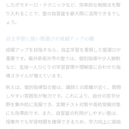
塾の自習室で自主学習のコツを身につける
したポモドーロ・テクニックなど、効率的な勉強法を取
習慣化しやすい塾の自習室の活用法
り入れることで、塾の自習室を最大限に活用できるでし
ょう。
塾と自習室で身につく学習習慣のポイント
清潔で快適な塾の空間がやる気を引き出す理由
自主学習に強い塾選びが成績アップの鍵
塾の清潔な自習室はやる気アップに直結
成績アップを目指すなら、自主学習を重視した塾選びが
快適な塾の空間で継続的学習を実現する
重要です。福井県坂井市の塾では、個別指導や少人数制
塾の自習室でモチベーションを高める方法
など、生徒一人ひとりの学習習慣や理解度に合わせた指
やる気が続く塾の学習環境の工夫とは
導スタイルが増えています。
塾選びは自習室の快適さにも注目しよう
例えば、個別指導型の塾は、講師との距離が近く、質問
学習効率を高める塾と自習室の活用法
しやすい雰囲気が魅力です。これにより、自分の苦手分
塾と自習室を併用した学習効率アップ術
野を集中的に克服でき、定期テスト対策や高校受験対策
自習室で効果的な学習時間の使い方
にも効果的です。また、自習室の利用がしやすい塾は、
塾の自習室活用で得られる効率的勉強法
授業外でも学習時間を確保できるため、学力向上に直結