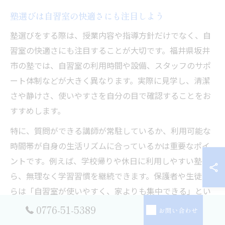
塾選びは自習室の快適さにも注目しよう
塾選びをする際は、授業内容や指導方針だけでなく、自
習室の快適さにも注目することが大切です。福井県坂井
市の塾では、自習室の利用時間や設備、スタッフのサポ
ート体制などが大きく異なります。実際に見学し、清潔
さや静けさ、使いやすさを自分の目で確認することをお
すすめします。
特に、質問ができる講師が常駐しているか、利用可能な
時間帯が自身の生活リズムに合っているかは重要なポイ
ントです。例えば、学校帰りや休日に利用しやすい塾な
ら、無理なく学習習慣を継続できます。保護者や生徒か
らは「自習室が使いやすく、家よりも集中できる」とい
った声も寄せられています。
0776-51-5389
お問い合わせ