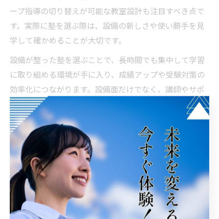
ープ指導の切り替えが可能な教室設計も注目すべき点で
す。実際に塾を選ぶ際は、設備の新しさや使い勝手を見
学して確かめることが大切です。
設備が整った塾を選ぶことで、長時間でも集中して学習
に取り組める環境が手に入り、成績アップや受験対策の
効率化につながります。設備面だけでなく、講師やサポ
ート体制とのバランスも考慮しながら最適な塾を選びま
しょう。
もし自宅学習が続かないなら外部施
設がおすすめ