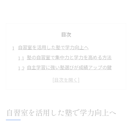
目次
自習室を活用した塾で学力向上へ
塾の自習室で集中力と学力を高める方法
自主学習に強い塾選びが成績アップの鍵
学力向上に役立つ塾と自習室の相乗効果
自習室を備えた塾のメリットを徹底解説
塾の自習室で効率よく勉強するコツ
集中力アップに最適な学習環境の探し方
自習室を活用した塾で学力向上へ
塾で見つかる集中力が続く学習環境とは
自習室ならではの集中力強化ポイント