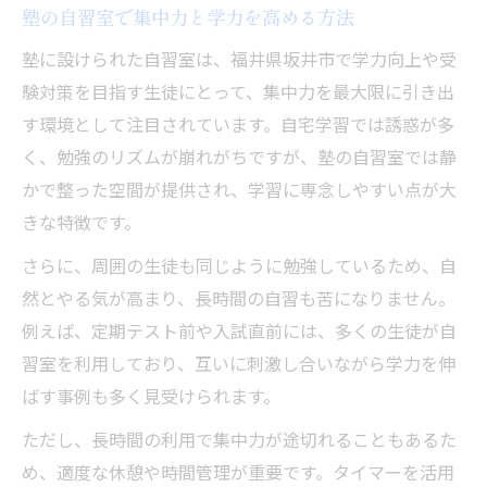
塾の自習室で集中力と学力を高める方法
集中力を高める塾の学習空間の工夫
塾の自習室で集中できる工夫を知ろう
塾に設けられた自習室は、福井県坂井市で学力向上や受
験対策を目指す生徒にとって、集中力を最大限に引き出
集中力維持に役立つ塾の設備選び
す環境として注目されています。自宅学習では誘惑が多
もし自宅学習が続かないなら外部施設がおすす
く、勉強のリズムが崩れがちですが、塾の自習室では静
め
かで整った空間が提供され、学習に専念しやすい点が大
塾や自習室は自宅学習に悩む人の味方
きな特徴です。
自習室活用で自宅学習の課題を克服しよう
さらに、周囲の生徒も同じように勉強しているため、自
塾の自習室が自宅学習の弱点を補う理由
然とやる気が高まり、長時間の自習も苦になりません。
自宅で集中できない時は塾の自習室へ
例えば、定期テスト前や入試直前には、多くの生徒が自
外部施設の塾で学習効率を上げるコツ
習室を利用しており、互いに刺激し合いながら学力を伸
自主学習習慣が身につく自習室の魅力
ばす事例も多く見受けられます。
塾の自習室が自主学習の習慣化に最適
ただし、長時間の利用で集中力が途切れることもあるた
自主性を育む塾の自習室の使い方ガイド
め、適度な休憩や時間管理が重要です。タイマーを活用