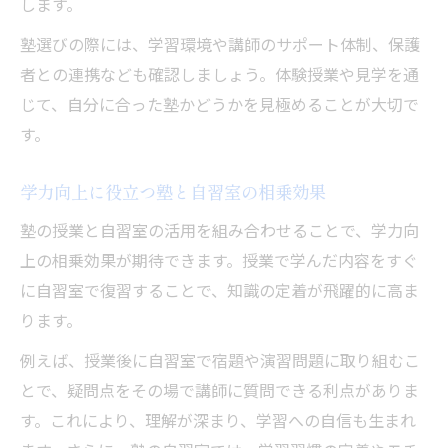
学習効率向上に役立つ塾のサポート体制
します。
塾の自習室を最大限に活かすコツ
塾選びの際には、学習環境や講師のサポート体制、保護
者との連携なども確認しましょう。体験授業や見学を通
じて、自分に合った塾かどうかを見極めることが大切で
す。
学力向上に役立つ塾と自習室の相乗効果
塾の授業と自習室の活用を組み合わせることで、学力向
上の相乗効果が期待できます。授業で学んだ内容をすぐ
に自習室で復習することで、知識の定着が飛躍的に高ま
ります。
例えば、授業後に自習室で宿題や演習問題に取り組むこ
とで、疑問点をその場で講師に質問できる利点がありま
す。これにより、理解が深まり、学習への自信も生まれ