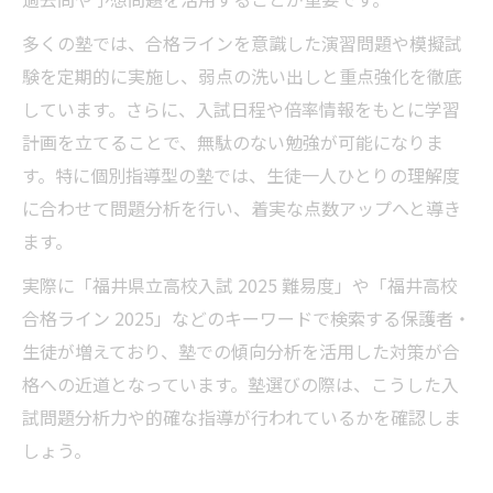
方
多くの塾では、合格ラインを意識した演習問題や模擬試
受験直前でも伸びる塾の活用ポイント
験を定期的に実施し、弱点の洗い出しと重点強化を徹底
塾で直前期に伸びる学習法と対策の違い
しています。さらに、入試日程や倍率情報をもとに学習
受験前でも塾でできる内申点アップ術
計画を立てることで、無駄のない勉強が可能になりま
塾の模試・過去問演習が直前対策で役立つ
す。特に個別指導型の塾では、生徒一人ひとりの理解度
理由
に合わせて問題分析を行い、着実な点数アップへと導き
塾での自習室活用と集中力維持のポイント
ます。
直前期におすすめの塾活用例と注意点
実際に「福井県立高校入試 2025 難易度」や「福井高校
合格ライン 2025」などのキーワードで検索する保護者・
生徒が増えており、塾での傾向分析を活用した対策が合
格への近道となっています。塾選びの際は、こうした入
試問題分析力や的確な指導が行われているかを確認しま
しょう。