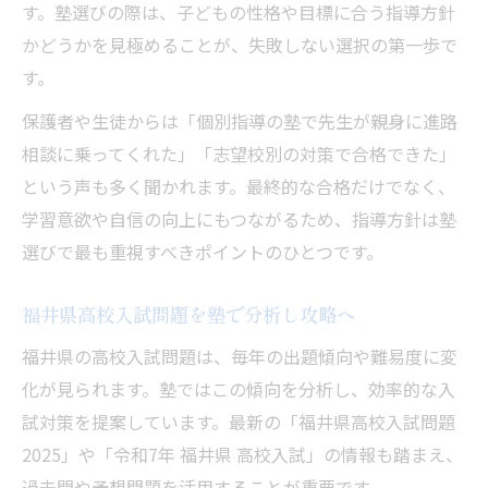
す。塾選びの際は、子どもの性格や目標に合う指導方針
高校合格ライン突破を塾で叶える方法
かどうかを見極めることが、失敗しない選択の第一歩で
塾で実践できる合格ライン突破の学習法
す。
高校入試得点力を塾で効率よく養うコツ
保護者や生徒からは「個別指導の塾で先生が親身に進路
塾の個別指導で弱点克服と高得点を目指す
相談に乗ってくれた」「志望校別の対策で合格できた」
合格ラインを意識した塾の進路指導とは
という声も多く聞かれます。最終的な合格だけでなく、
塾活用でボーダーラインを超える戦略例
学習意欲や自信の向上にもつながるため、指導方針は塾
塾選びで失敗しない福井県高校入試対策
選びで最も重視すべきポイントのひとつです。
塾選びで押さえたい高校入試対応力の見極
福井県高校入試問題を塾で分析し攻略へ
め
福井県の高校入試問題は、毎年の出題傾向や難易度に変
福井県立高校入試難易度に強い塾の特徴
化が見られます。塾ではこの傾向を分析し、効率的な入
塾で得られる最新入試日程や傾向情報
試対策を提案しています。最新の「福井県高校入試問題
良い塾とそうでない塾の違いと判断基準
2025」や「令和7年 福井県 高校入試」の情報も踏まえ、
塾に通うべき時期と開始タイミングの考え
過去問や予想問題を活用することが重要です。