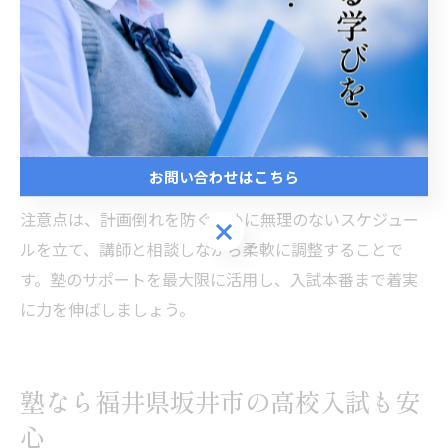
細かく設定することがポイントです。
塾では、志望校のボーダーラインや2025年の入試日程を
意識した年間スケジュールを作成し、定期テスト対策や
弱点補強を織り交ぜたカリキュラムを提供しています。
模試や確認テストを活用し、都度学習計画を見直すこと
お問い合わせはこちら
も効果的です。
注意点は、計画倒れを防ぐために無理のないスケジュー
お問い合わせはこちら
ルを立て、講師と相談しながら柔軟に調整することで
す。塾のサポートを最大限に活用し、入試本番まで着実
に力を伸ばしましょう。
塾なら福井県坂井市の高校入試も安
心