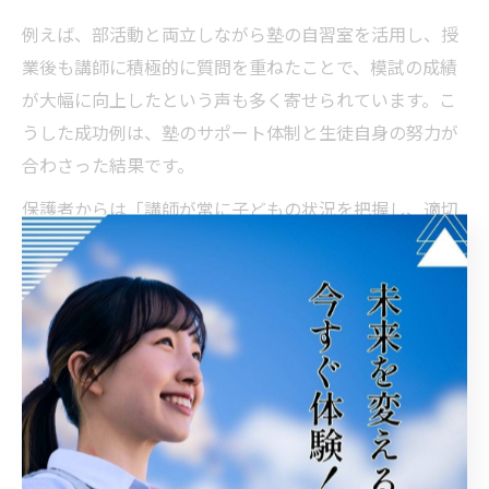
例えば、部活動と両立しながら塾の自習室を活用し、授
業後も講師に積極的に質問を重ねたことで、模試の成績
が大幅に向上したという声も多く寄せられています。こ
うした成功例は、塾のサポート体制と生徒自身の努力が
合わさった結果です。
保護者からは「講師が常に子どもの状況を把握し、適切
なアドバイスをくれるので安心できた」といった口コミ
も見られます。合格者の体験を参考に、自分に合った塾
の活用法を考えることが大切です。
高校入試日程に合わせた塾での学習計画術
福井県の高校入試日程や出題傾向に合わせた塾での学習
計画は、合格への大きな武器となります。まずは受験ま
での残り期間を逆算し、各教科ごとに学習内容や進度を