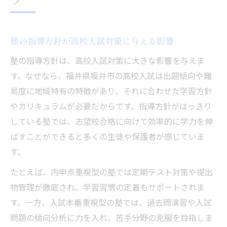
塾選びが福井高校合格ライン到達の鍵に
高校入試に強い塾の特徴と選び方のポイン
ト
塾の指導方針が高校入試対策に与える影響
受験直前でも伸ばせる塾のサポート体制と
塾の指導方針は、高校入試対策に大きな影響を与えま
は
す。なぜなら、福井県坂井市の高校入試は出題傾向や難
塾利用者の成功体験談から学ぶ合格の秘訣
易度に地域特有の特徴があり、それに合わせた学習方針
高校入試日程に合わせた塾での学習計画術
やカリキュラムが必要だからです。指導方針がはっきり
している塾では、志望校合格に向けて効率的に学力を伸
塾なら福井県坂井市の高校入試も安心
ばすことができると多くの生徒や保護者が感じていま
塾で安心して高校入試に挑むための準備
す。
坂井市塾のサポートで内申点を着実に向上
たとえば、内申点重視型の塾では定期テスト対策や提出
塾が提供する模試対策と過去問演習の重要
物管理が徹底され、学習習慣の定着もサポートされま
性
す。一方、入試本番重視型の塾では、過去問演習や入試
福井県高校入試倍率を塾で正しく把握する
問題の傾向分析に力を入れ、苦手分野の克服を目指しま
塾講師による志望校別指導の強みとは