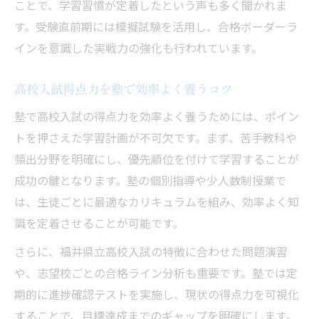
ことで、学習習慣が定着したという声も多く聞かれま
す。受験直前期には模擬試験を活用し、合格ボーダーラ
インを意識した実戦力の強化も行われています。
高校入試得点力を塾で効率よく養うコツ
塾で高校入試の得点力を効率よく養うためには、ポイン
トを押さえた学習計画が不可欠です。まず、苦手教科や
頻出分野を明確にし、優先順位を付けて学習することが
成功の鍵となります。塾の個別指導や少人数制授業で
は、生徒ごとに最適なカリキュラムを組み、効率よく知
識を定着させることが可能です。
さらに、福井県立高校入試の特徴に合わせた問題演習
や、志望校ごとの合格ライン分析も重要です。塾では定
期的に進捗確認テストを実施し、現状の得点力を可視化
することで、目標達成までのギャップを明確にします。