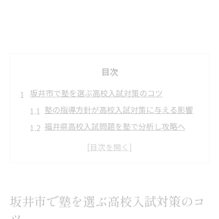
目次
坂井市で塾を選ぶ高校入試対策のコツ
塾の指導方針が高校入試対策に与える影響
福井県高校入試問題を塾で分析し攻略へ
塾で学ぶべき福井県高校合格ライン対策法
高校入試難易度を塾で乗り越える学習戦略
塾の個別指導で得られる定期テスト対策の
実例
坂井市で塾を選ぶ高校入試対策のコ
高校入試に強い塾選びと成功体験の秘訣
ツ