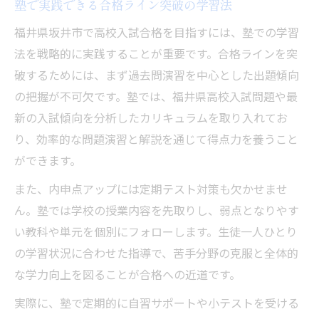
塾で実践できる合格ライン突破の学習法
福井県坂井市で高校入試合格を目指すには、塾での学習
法を戦略的に実践することが重要です。合格ラインを突
破するためには、まず過去問演習を中心とした出題傾向
の把握が不可欠です。塾では、福井県高校入試問題や最
新の入試傾向を分析したカリキュラムを取り入れてお
り、効率的な問題演習と解説を通じて得点力を養うこと
ができます。
また、内申点アップには定期テスト対策も欠かせませ
ん。塾では学校の授業内容を先取りし、弱点となりやす
い教科や単元を個別にフォローします。生徒一人ひとり
の学習状況に合わせた指導で、苦手分野の克服と全体的
な学力向上を図ることが合格への近道です。
実際に、塾で定期的に自習サポートや小テストを受ける