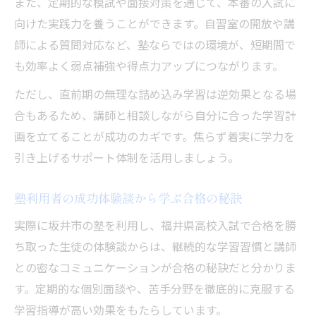
また、定期的な模試や面接対策を通じて、本番の入試に
向けた実践力を養うことができます。自習室の開放や講
師による質問対応など、塾ならではの環境が、短期間で
も効率よく弱点補強や得点力アップにつながります。
ただし、直前期の無理な詰め込み学習は逆効果となる場
合もあるため、講師と相談しながら自分に合った学習計
画を立てることが成功のカギです。焦らず着実に学力を
引き上げるサポート体制を活用しましょう。
塾利用者の成功体験談から学ぶ合格の秘訣
実際に坂井市の塾を利用し、福井県高校入試で合格を勝
ち取った生徒の体験談からは、継続的な学習習慣と講師
との密なコミュニケーションが合格の秘訣だと分かりま
す。定期的な個別面談や、苦手分野を徹底的に克服する
学習指導が高い効果をもたらしています。